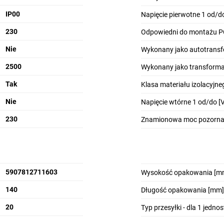
IP00
Napięcie pierwotne 1 od/do
230
Odpowiedni do montażu 
Nie
Wykonany jako autotrans
2500
Wykonany jako transforma
Tak
Klasa materiału izolacyjne
Nie
Napięcie wtórne 1 od/do [V
230
Znamionowa moc pozorna 
5907812711603
Wysokość opakowania [m
140
Długość opakowania [mm]
20
Typ przesyłki - dla 1 jedno