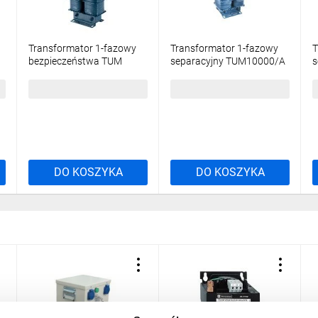
Transformator 1-fazowy
Transformator 1-fazowy
T
bezpieczeństwa TUM
separacyjny TUM10000/A
s
2500/A 230/ 24V 104,0A,
400/230V 43,5A, Ta 40,
4
Ta 40, 16224-9951
16252-9932
1
2152,23 zł
brutto
7478,24 zł
brutto
DO KOSZYKA
DO KOSZYKA