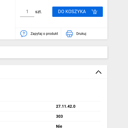
DO KOSZYKA
szt.
Zapytaj o produkt
Drukuj
27.11.42.0
303
Nie