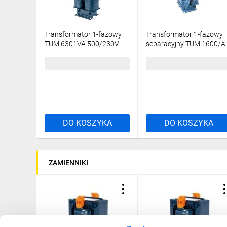
Transformator 1-fazowy
Transformator 1-fazowy
TUM 6301VA 500/230V
separacyjny TUM 1600/A
16252-9920
230/230V 6,9A, Ta 40,
16252-9971
6483,43 zł
brutto
1737,51 zł
brutto
DO KOSZYKA
DO KOSZYKA
ZAMIENNIKI