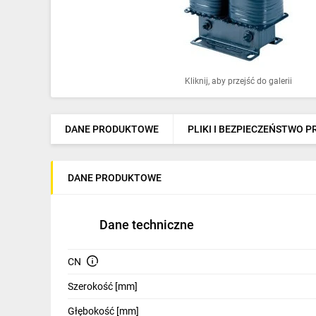
Ochrona odgromowa
Pompy ciepła
Osprzęt łączeniowy
Kliknij, aby przejść do galerii
Ogrzewanie
Elektronarzędzia i mierniki
DANE PRODUKTOWE
PLIKI I BEZPIECZEŃSTWO 
Domofony i dzwonki
DANE PRODUKTOWE
Alarmy, monitoring, komunikacja
Napędy elektryczne
Dane techniczne
Pneumatyka
CN
Dom i ogród
Szerokość [mm]
Klimatyzacja
Głębokość [mm]