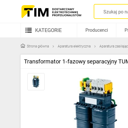
KATEGORIE
Producenci
P
Aparatura elektryczna
Strona główna
Aparatura elektryczna
Aparatura zasilają
Kable i przewody
Transformator 1‑fazowy separacyjny TU
Rozdzielnice i obudowy
Elementy prowadzenia kabli
Fotowoltaika
Gniazda i łączniki
Źródła światła
Oprawy oświetleniowe