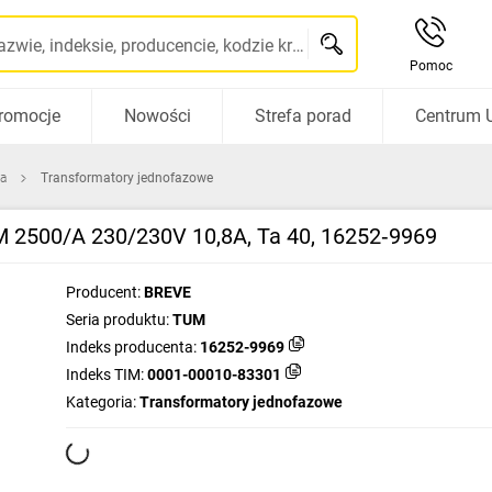
Szukaj po nazwie, indeksie, producencie, kodzie kreskowym...
Pomoc
romocje
Nowości
Strefa porad
Centrum 
ca
Transformatory jednofazowe
M 2500/A 230/230V 10,8A, Ta 40, 16252‑9969
Producent:
BREVE
Seria produktu:
TUM
Indeks producenta:
16252-9969
Indeks TIM:
0001-00010-83301
Kategoria:
Transformatory jednofazowe