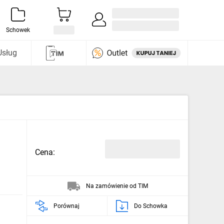
Zaloguj się / Załóż konto
i odkryj
Schowek
Usług
Cena:
Na zamówienie od TIM
Porównaj
Do Schowka