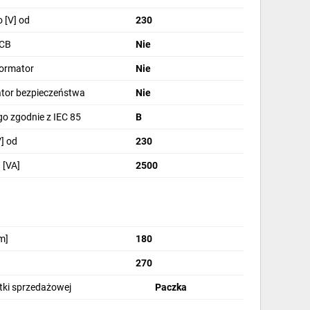
 [V] od
230
PCB
Nie
formator
Nie
tor bezpieczeństwa
Nie
go zgodnie z IEC 85
B
] od
230
[VA]
2500
m]
180
270
stki sprzedażowej
Paczka