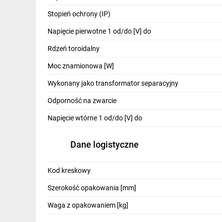
IT, GSM
Stopień ochrony (IP)
Odzież ochronna i BHP
Napięcie pierwotne 1 od/do [V] do
Inne
Rdzeń toroidalny
Moc znamionowa [W]
Budowa i Remont
Wykonany jako transformator separacyjny
Elektronika
Odporność na zwarcie
Smart home
Napięcie wtórne 1 od/do [V] do
Elektromobilność
Dane logistyczne
Energetyka wiatrowa
Telewizja naziemna i satelitarna
Kod kreskowy
Wentylacja i rekuperacja
Szerokość opakowania [mm]
Waga z opakowaniem [kg]