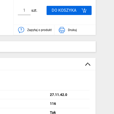
DO KOSZYKA
szt.
Zapytaj o produkt
Drukuj
27.11.42.0
116
Tak