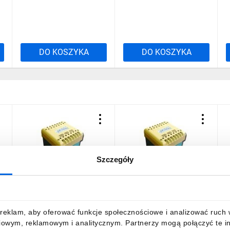
DO KOSZYKA
DO KOSZYKA
Szczegóły
Transformator 1-fazowy
Transformator 1-fazowy
T
bezpieczeństwa TR EU 1f
bezpieczeństwa TR 1f 0-
b
0-12 0-12V 200VA TH
12V 250VA TH 003801859
1
003801818
434,20 zł
brutto
451,87 zł
brutto
3
reklam, aby oferować funkcje społecznościowe i analizować ruch w 
iowym, reklamowym i analitycznym. Partnerzy mogą połączyć te i