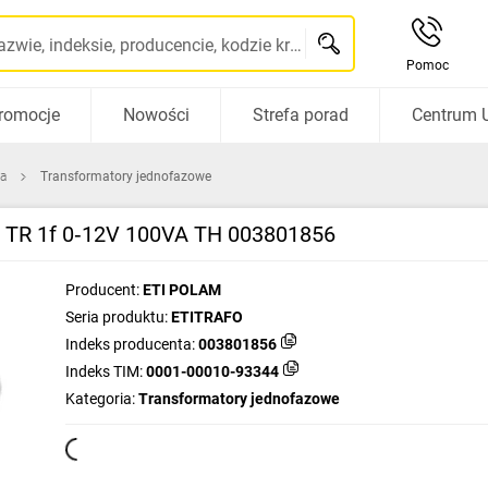
Szukaj po nazwie, indeksie, producencie, kodzie kreskowym...
Pomoc
romocje
Nowości
Strefa porad
Centrum 
ca
Transformatory jednofazowe
a TR 1f 0‑12V 100VA TH 003801856
Producent:
ETI POLAM
Seria produktu:
ETITRAFO
Indeks producenta:
003801856
Indeks TIM:
0001-00010-93344
Kategoria:
Transformatory jednofazowe