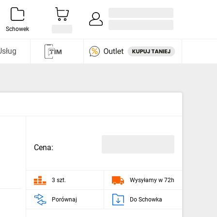
Zaloguj się / Załóż konto
i odkryj
Schowek
Usług
Cena:
3 szt.
Wysyłamy w 72h
Porównaj
Do Schowka