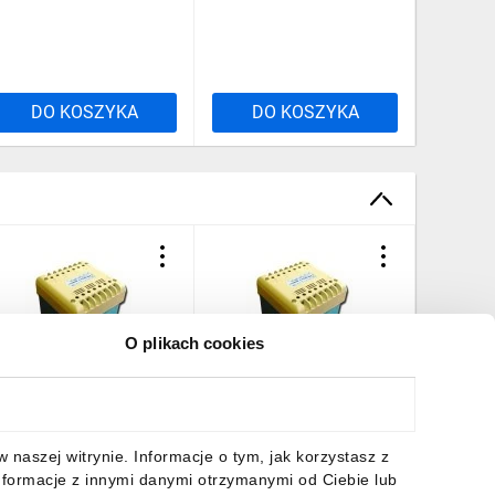
DO KOSZYKA
DO KOSZYKA
DO
O plikach cookies
ransformator 1-fazowy
Transformator 1-fazowy
Transfor
ezpieczeństwa TR 1f 0-
bezpieczeństwa TR EU 1f
bezpiecz
2V 200VA TH 003801858
0-12 0-12V 250VA TH
0-12 0-1
003801819
0038018
97,03 zł
brutto
490,22 zł
brutto
518,92 
naszej witrynie. Informacje o tym, jak korzystasz z
nformacje z innymi danymi otrzymanymi od Ciebie lub