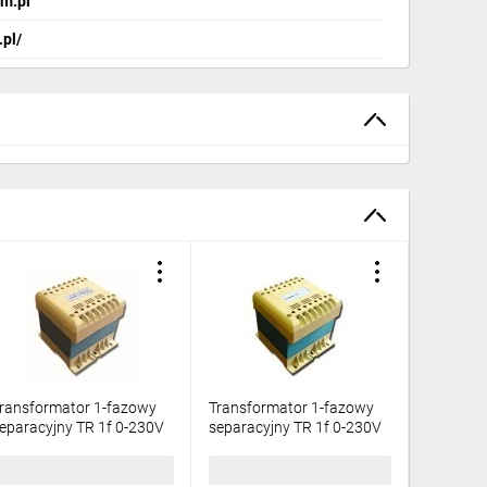
m.pl
.pl/
ransformator 1-fazowy
Transformator 1-fazowy
Transfor
eparacyjny TR 1f 0-230V
separacyjny TR 1f 0-230V
bezpiecz
00VA TH 003801900
160VA TH 003801897
24V 160
70,60 zł
brutto
359,33 zł
brutto
359,33 