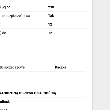
 [V] od
230
tor bezpieczeństwa
Tak
]
12
] do
12
stki sprzedażowej
Paczka
GRANICZONĄ ODPOWIEDZIALNOŚCIĄ
Pułtusk