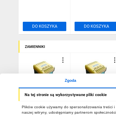
DO KOSZYKA
DO KOSZYKA
ZAMIENNIKI
Zgoda
Transformator 1-fazowy
Transformator 1-fazowy
Na tej stronie są wykorzystywane pliki cookie
bezpieczeństwa TR 1f 0-
bezpieczeństwa TR 1f 0-
12V 75VA TH 003801855
12V 50VA TH 003801853
249,11 zł
brutto
220,22 zł
brutto
Plików cookie używamy do spersonalizowania treści i 
naszej witryny, udostępniamy partnerom społecznośc