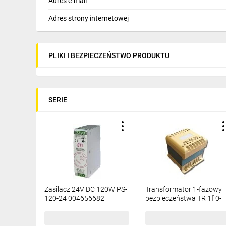
Adres e-mail
Adres strony internetowej
PLIKI I BEZPIECZEŃSTWO PRODUKTU
SERIE
Zasilacz 24V DC 120W PS-
Transformator 1-fazowy
120-24 004656682
bezpieczeństwa TR 1f 0-
24V 63VA TH 003801864
378,42 zł
brutto
231,36 zł
brutto