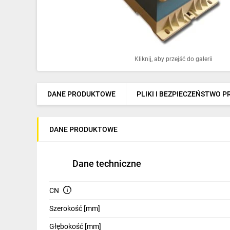
Ochrona odgromowa
Pompy ciepła
Osprzęt łączeniowy
Kliknij, aby przejść do galerii
Ogrzewanie
Elektronarzędzia i mierniki
DANE PRODUKTOWE
PLIKI I BEZPIECZEŃSTWO 
Domofony i dzwonki
DANE PRODUKTOWE
Alarmy, monitoring, komunikacja
Napędy elektryczne
Dane techniczne
Pneumatyka
CN
Dom i ogród
Szerokość [mm]
Klimatyzacja
Głębokość [mm]