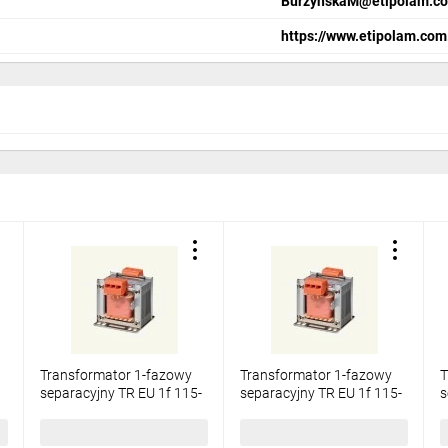
BurzynskaM@etipolam.co
https://www.etipolam.com
Transformator 1-fazowy
Transformator 1-fazowy
T
separacyjny TR EU 1f 115-
separacyjny TR EU 1f 115-
s
0-115V 400VA 003801407
0-115V 250VA 003801405
3
650,63 zł
brutto
439,49 zł
brutto
4