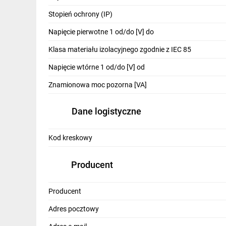
IT, GSM
Stopień ochrony (IP)
Odzież ochronna i BHP
Napięcie pierwotne 1 od/do [V] do
Inne
Klasa materiału izolacyjnego zgodnie z IEC 85
Napięcie wtórne 1 od/do [V] od
Budowa i Remont
Znamionowa moc pozorna [VA]
Elektronika
Smart home
Dane logistyczne
Elektromobilność
Kod kreskowy
Telewizja naziemna i satelitarna
Producent
Wentylacja i rekuperacja
Producent
Adres pocztowy