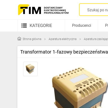
KATEGORIE
Producenci
P
Aparatura elektryczna
Strona główna
Aparatura elektryczna
Aparatura zasilają
Kable i przewody
Transformator 1‑fazowy bezpieczeństw
Rozdzielnice i obudowy
Elementy prowadzenia kabli
Fotowoltaika
Gniazda i łączniki
Źródła światła
Oprawy oświetleniowe