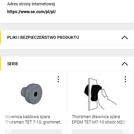
Adres strony internetowej
https://www.se.com/pl/pl/
PLIKI I BEZPIECZEŃSTWO PRODUKTU
SERIE
Dławnica kablowa szara
Thorsman dławnica szara
Thorsman TET 7-10, grommet,
EPDM TET M7-10 otwór M20
grey, diameter 7 to 10
IP67 IMT36181
3,33 zł
brutto
3,33 zł
brutto
IMT37303