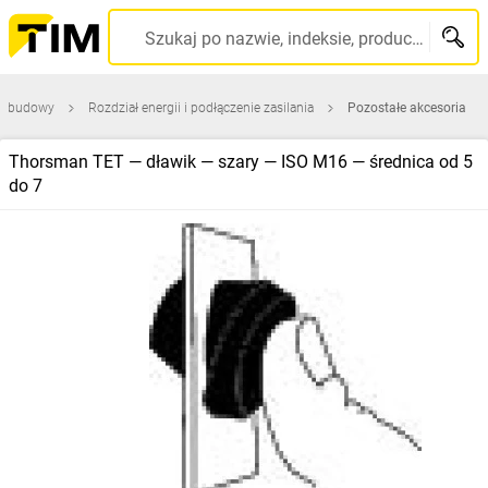
Szukaj po nazwie, indeksie, producencie, kodzie kreskowym...
i obudowy
Rozdział energii i podłączenie zasilania
Pozostałe akcesoria
Thorsman TET — dławik — szary — ISO M16 — średnica od 5
do 7