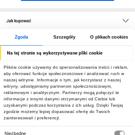
Jak kupować
Zgoda
Szczegóły
O plikach cookies
O firmie
Na tej stronie są wykorzystywane pliki cookie
Dla kupujących
Plików cookie używamy do spersonalizowania treści i reklam,
aby oferować funkcje społecznościowe i analizować ruch w
Informacje
naszej witrynie. Informacje o tym, jak korzystasz z naszej
witryny, udostępniamy partnerom społecznościowym,
reklamowym i analitycznym. Partnerzy mogą połączyć te
Pobierz naszą aplikację mobilną:
informacje z innymi danymi otrzymanymi od Ciebie lub
uzyskanymi podczas korzystania z ich usług. Dzięki Twojej
zgodzie możemy lepiej dopasować ofertę do Twoich
zainteresowań i preferencji.
Wybór
Niezbędne