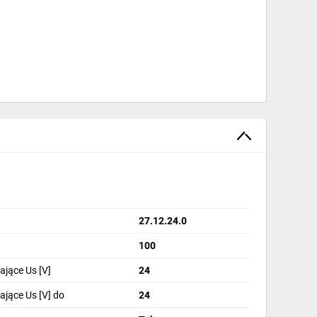
kach wymagane staje się dobezpieczenie silnika za
ę jaką dają, należy zastosować dedykowany przekaźnik.
27.12.24.0
100
ające Us [V]
24
 silnik przed uszkodzeniem spowodowanym przegrzaniem
ające Us [V] do
24