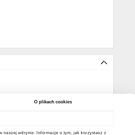
n przeciążeniowy odwzorowuje model termiczny silnika.
hrony można zastosować dodatkowy przekaźnik
 przed uszkodzeniem termicznym.
i silnika, należy pamiętać o wyborze odpowiedniej wersji
O plikach cookies
naszej witrynie. Informacje o tym, jak korzystasz z