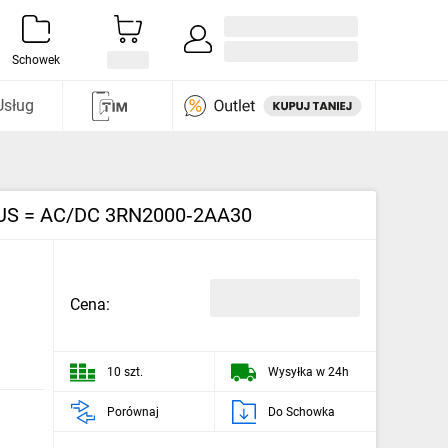
Zaloguj się / Załóż konto
i odkryj
Schowek
Usług
P US = AC/DC 3RN2000‑2AA30
Cena:
10 szt.
Wysyłka w 24h
Porównaj
Do Schowka