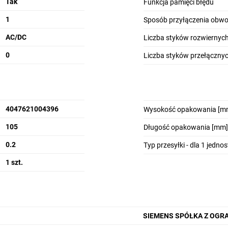
Tak
Funkcja pamięci błędu
1
Sposób przyłączenia obw
 takich aplikacji będzie wymagała dobezpieczenia silnika za pomocą od
abezpieczania silników pracujących w strefie zagrożonej wybuchem.
AC/DC
Liczba styków rozwiernyc
0
Liczba styków przełączny
gą być podłączone do czujników rezystancyjnych Pt100, Pt1000, KTY83-110,
zeznaczone są do wielu aplikacji, w tym realizacji funkcji zabezpiecze
4047621004396
Wysokość opakowania [m
105
Długość opakowania [mm]
0.2
Typ przesyłki - dla 1 jedno
portfolio urządzeń. Znajdziesz wśród nich urządzenia do monitorowania 
kość obrotowa czy temperatura.
1 szt.
SIEMENS SPÓŁKA Z OGR