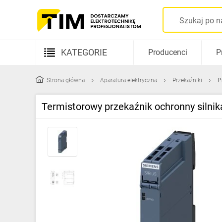
KATEGORIE
Producenci
P
Aparatura elektryczna
Strona główna
Aparatura elektryczna
Przekaźniki
P
Kable i przewody
Termistorowy przekaźnik ochronny siln
Rozdzielnice i obudowy
Elementy prowadzenia kabli
Fotowoltaika
Gniazda i łączniki
Źródła światła
Oprawy oświetleniowe