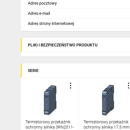
Adres pocztowy
Przekaźniki 3RN2 zostały zbudowane na bazie obud
nie trzeba odłączać przewodów przy demontażu. Bl
Adres e-mail
Adres strony internetowej
Wersje silników
Przekaźniki mogą współpracować z następującymi wy
PLIKI I BEZPIECZEŃSTWO PRODUKTU
osłoną ognioszczelną), Ex px (z nadciśnieniem) oraz
SERIE
Szeroki zakres napięć
Dostępne są wersje o szerokim napięciu zasilania. Dz
komponentów przechowywanych ma magazynie częś
Bezpieczeństwo
Termistorowy przekaźnik
Termistorowy przekaźnik
Przekaźniki dedykowane do współpracy z silnikami p
ochronny silnika 3RN2011-
ochronny silnika 17,5 mm
certyfikaty, które poświadczają ich parametry.