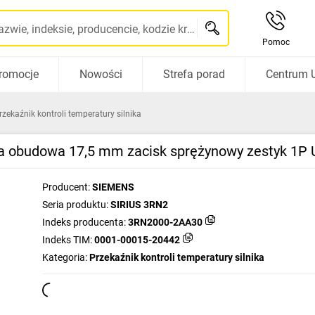
Szukaj po nazwie, indeksie, producencie, kodzie kreskowym...
Pomoc
romocje
Nowości
Strefa porad
Centrum 
rzekaźnik kontroli temperatury silnika
ika obudowa 17,5 mm zacisk sprężynowy zestyk 1
Producent:
SIEMENS
Seria produktu:
SIRIUS 3RN2
Indeks producenta:
3RN2000-2AA30
Indeks TIM:
0001-00015-20442
Kategoria:
Przekaźnik kontroli temperatury silnika