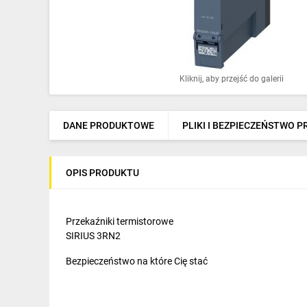
Ochrona odgromowa
Pompy ciepła
Osprzęt łączeniowy
Kliknij, aby przejść do galerii
Ogrzewanie
Elektronarzędzia i mierniki
DANE PRODUKTOWE
PLIKI I BEZPIECZEŃSTWO 
Domofony i dzwonki
OPIS PRODUKTU
Alarmy, monitoring, komunikacja
Napędy elektryczne
Przekaźniki termistorowe
Pneumatyka
SIRIUS 3RN2
Bezpieczeństwo na które Cię stać
Dom i ogród
Klimatyzacja