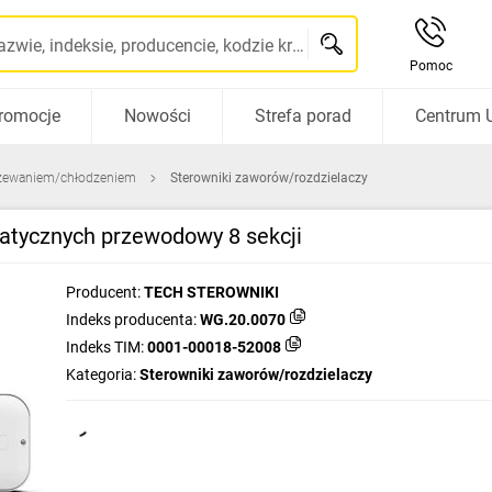
Szukaj po nazwie, indeksie, producencie, kodzie kreskowym...
Pomoc
romocje
Nowości
Strefa porad
Centrum 
grzewaniem/chłodzeniem
Sterowniki zaworów/rozdzielaczy
atycznych przewodowy 8 sekcji
Producent:
TECH STEROWNIKI
Indeks producenta:
WG.20.0070
Indeks TIM:
0001-00018-52008
Kategoria:
Sterowniki zaworów/rozdzielaczy