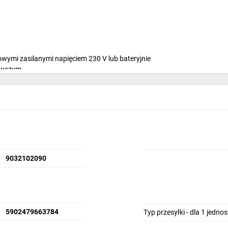
ymi zasilanymi napięciem 230 V lub bateryjnie
zewczym
9032102090
5902479663784
Typ przesyłki - dla 1 jedno