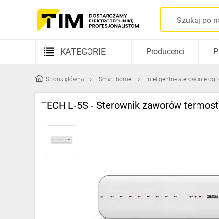
KATEGORIE
Producenci
P
Aparatura elektryczna
Strona główna
Smart home
Inteligentne sterowanie o
Kable i przewody
TECH L‑5S ‑ Sterownik zaworów termost
Rozdzielnice i obudowy
Elementy prowadzenia kabli
Fotowoltaika
Gniazda i łączniki
Źródła światła
Oprawy oświetleniowe