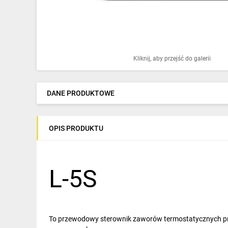
Ochrona odgromowa
Pompy ciepła
Osprzęt łączeniowy
Kliknij, aby przejść do galerii
Ogrzewanie
Elektronarzędzia i mierniki
DANE PRODUKTOWE
Domofony i dzwonki
OPIS PRODUKTU
Alarmy, monitoring, komunikacja
Napędy elektryczne
L-5S
Pneumatyka
Dom i ogród
Klimatyzacja
To przewodowy sterownik zaworów termostatycznych pr