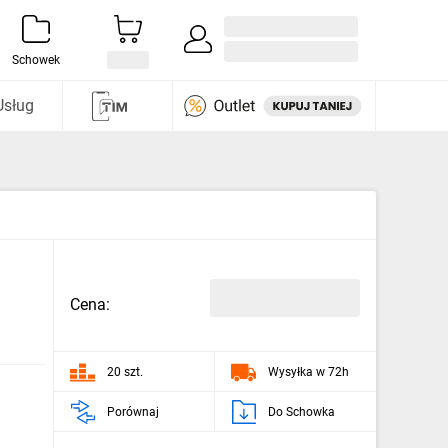
Zaloguj się / Załóż konto
i odkryj
Schowek
Usług
Cena:
20 szt.
Wysyłka w 72h
Porównaj
Do Schowka