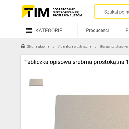
KATEGORIE
Producenci
P
Aparatura elektryczna
Strona główna
Aparatura elektryczna
Elementy sterowani
Kable i przewody
Tabliczka opisowa srebrna prostokąt
Rozdzielnice i obudowy
Elementy prowadzenia kabli
Fotowoltaika
Gniazda i łączniki
Źródła światła
Oprawy oświetleniowe