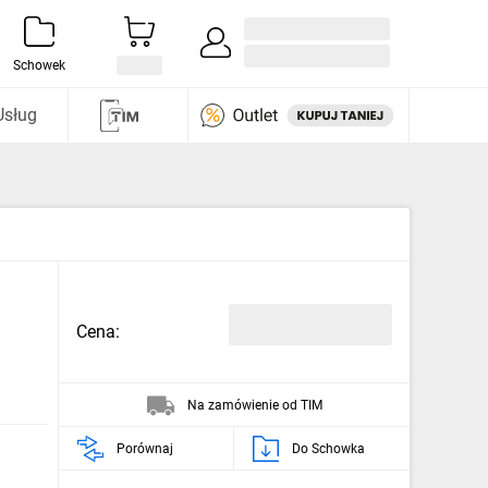
Zaloguj się / Załóż konto
i odkryj
Schowek
Usług
Cena:
Na zamówienie od TIM
Porównaj
Do Schowka