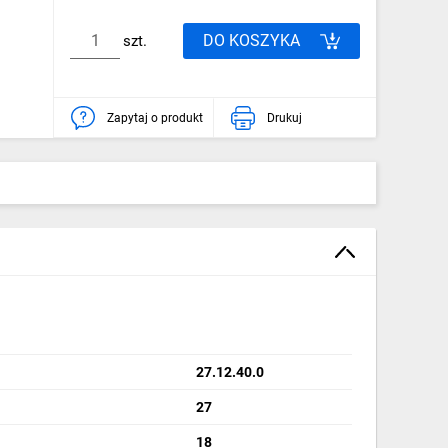
DO KOSZYKA
szt.
Zapytaj o produkt
Drukuj
27.12.40.0
27
18