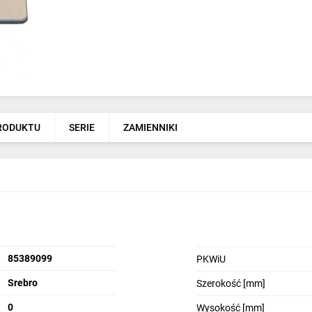
PRODUKTU
SERIE
ZAMIENNIKI
85389099
PKWiU
Srebro
Szerokość [mm]
0
Wysokość [mm]