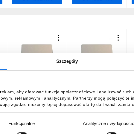
Szczegóły
a
Tabliczka opisowa srebrna
Tabliczka opisowa srebrna
T
prostokątna 18x27mm
prostokątna 18x27mm
p
2
M22-XST-WODA
M22-XST-WODA
M
PŁUCZONA 216482
POPŁUCZONA 216482
9,67 zł
brutto
9,67 zł
brutto
9
reklam, aby oferować funkcje społecznościowe i analizować ruch w 
iowym, reklamowym i analitycznym. Partnerzy mogą połączyć te i
Twojej zgodzie możemy lepiej dopasować ofertę do Twoich zaintere
Funkcjonalne
Analityczne / wydajności
DO KOSZYKA
DO KOSZYKA