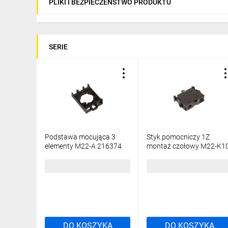
PLIKI I BEZPIECZEŃSTWO PRODUKTU
SERIE
Podstawa mocująca 3
Styk pomocniczy 1Z
elementy M22-A 216374
montaż czołowy M22-K1
216376
8,06 zł
brutto
13,57 zł
brutto
DO KOSZYKA
DO KOSZYKA