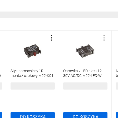
Styk pomocniczy 1R
Oprawka z LED biała 12-
N
0
montaż czołowy M22-K01
30V AC/DC M22-LED-W
b
216378
216557
p
p
13,57 zł
brutto
26,92 zł
brutto
8
2
DO KOSZYKA
DO KOSZYKA