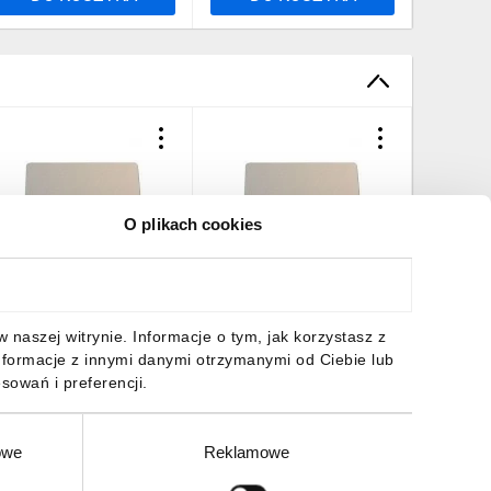
O plikach cookies
abliczka opisowa srebrna
Tabliczka opisowa srebrna
Tabliczk
rostokątna 18x27mm
prostokątna 18x27mm
prostok
22-XST-FILTR
M22-XST-PŁUKANIE ZŁOŻA
M22-XS
ODSTAWIONY 216482
0 1 216482
POWIETR
,67 zł
brutto
9,67 zł
brutto
9,67 zł
naszej witrynie. Informacje o tym, jak korzystasz z
nformacje z innymi danymi otrzymanymi od Ciebie lub
sowań i preferencji.
owe
Reklamowe
DO KOSZYKA
DO KOSZYKA
DO