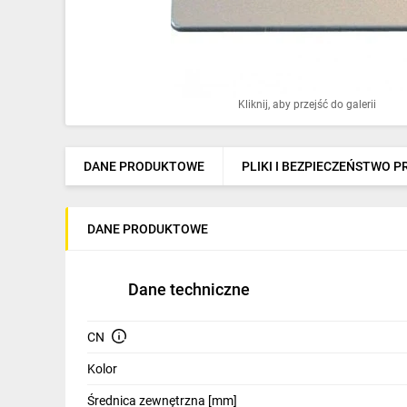
Ochrona odgromowa
Pompy ciepła
Osprzęt łączeniowy
Kliknij, aby przejść do galerii
Ogrzewanie
Elektronarzędzia i mierniki
DANE PRODUKTOWE
PLIKI I BEZPIECZEŃSTWO 
Domofony i dzwonki
DANE PRODUKTOWE
Alarmy, monitoring, komunikacja
Napędy elektryczne
Dane techniczne
Pneumatyka
CN
Dom i ogród
Kolor
Klimatyzacja
Średnica zewnętrzna [mm]