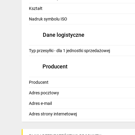
IT, GSM
Kształt
Odzież ochronna i BHP
Nadruk symbolu ISO
Inne
Dane logistyczne
Budowa i Remont
Typ przesyłki - dla 1 jednostki sprzedażowej
Elektronika
Smart home
Producent
Elektromobilność
Producent
Energetyka wiatrowa
Adres pocztowy
Telewizja naziemna i satelitarna
Adres e-mail
Wentylacja i rekuperacja
Adres strony internetowej