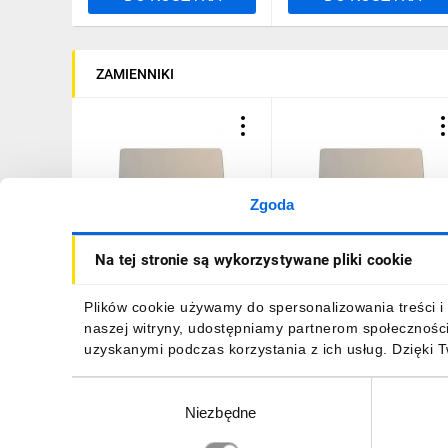
ZAMIENNIKI
Zgoda
Tabliczka opisowa srebrna
Tabliczka opisowa srebrn
Na tej stronie są wykorzystywane pliki cookie
prostokątna 18x27mm
prostokątna 18x27mm
M22-XST-RESET 216482
M22-XST-OTWORZ 21648
9,67 zł
brutto
9,67 zł
brutto
Plików cookie używamy do spersonalizowania treści i 
naszej witryny, udostępniamy partnerom społecznośc
uzyskanymi podczas korzystania z ich usług. Dzięki 
Wybór
Niezbędne
zgody
DO KOSZYKA
DO KOSZYKA