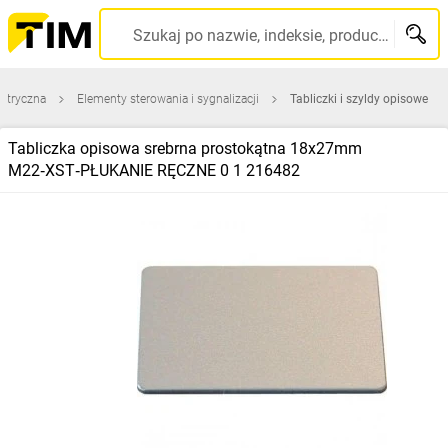
Szukaj po nazwie, indeksie, producencie, kodzie kreskowym...
ektryczna
Elementy sterowania i sygnalizacji
Tabliczki i szyldy opisowe
Tabliczka opisowa srebrna prostokątna 18x27mm
M22‑XST‑PŁUKANIE RĘCZNE 0 1 216482