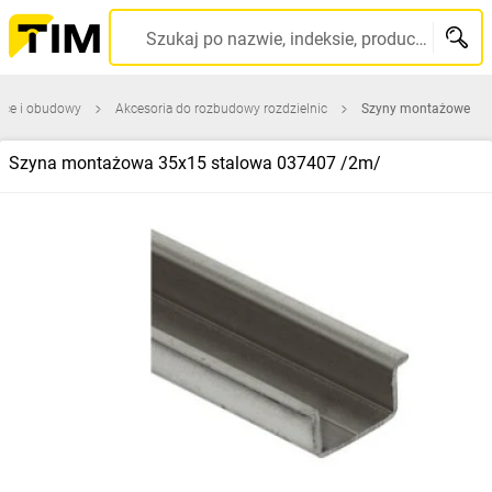
Szukaj po nazwie, indeksie, producencie, kodzie kreskowym...
ice i obudowy
Akcesoria do rozbudowy rozdzielnic
Szyny montażowe
Szyna montażowa 35x15 stalowa 037407 /2m/