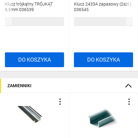
Klucz trójkątny TRÓJKĄT
Klucz 2433A zapasowy (2szt.)
6,5mm 036539
036545
36,97 zł
brutto
24,34 zł
brutto
DO KOSZYKA
DO KOSZYKA
ZAMIENNIKI