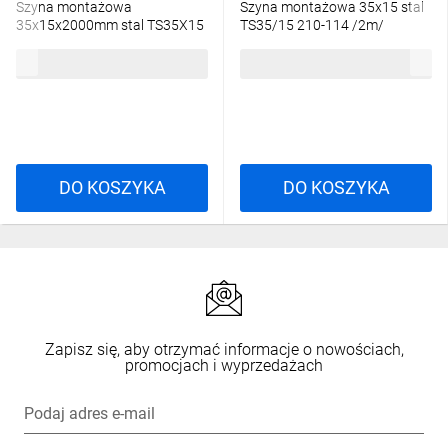
Szyna montażowa
Szyna montażowa 35x15 stal
35x15x2000mm stal TS35X15
TS35/15 210-114 /2m/
050657
63,85 zł
brutto
81,16 zł
brutto
DO KOSZYKA
DO KOSZYKA
Zapisz się, aby otrzymać informacje o nowościach,
promocjach i wyprzedażach
Podaj adres e-mail