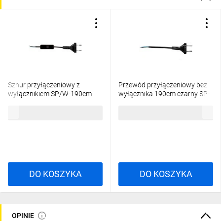
Sznur przyłączeniowy z
Przewód przyłączeniowy bez
wyłącznikiem SP/W-190cm
wyłącznika 190cm czarny SP-
czarny SP/W-190/2X0,5/-CZN
190/2X0,5/-CZN
10,87 zł
brutto
7,05 zł
brutto
YNS10000499
YNS10000436
DO KOSZYKA
DO KOSZYKA
OPINIE