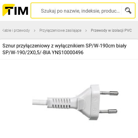
Szukaj po nazwie, indeksie, producencie, kodzie kreskowym...
Kable i przewody
Przyłączeniowe zasilające
Przewody w izolacji PVC
Sznur przyłączeniowy z wyłącznikiem SP/W‑190cm biały
SP/W‑190/2X0,5/‑BIA YNS10000496