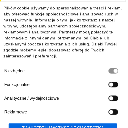
Plików cookie używamy do spersonalizowania treści i reklam,
aby oferować funkcje społecznościowe i analizować ruch w
Informacje
naszej witrynie. Informacje o tym, jak korzystasz z naszej
witryny, udostępniamy partnerom społecznościowym,
reklamowym i analitycznym. Partnerzy mogą połączyć te
Pobierz naszą aplikację mobilną:
informacje z innymi danymi otrzymanymi od Ciebie lub
uzyskanymi podczas korzystania z ich usług. Dzięki Twojej
zgodzie możemy lepiej dopasować ofertę do Twoich
zainteresowań i preferencji.
Wybór
Niezbędne
zgody
Funkcjonalne
Analityczne / wydajnościowe
Reklamowe
Biuro Obsługi Klienta:
lub
801 500 700
71 37 61 600
Zgłoś