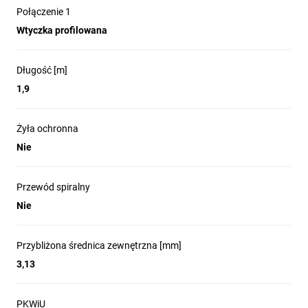
Połączenie 1
Wtyczka profilowana
Długość [m]
1,9
Żyła ochronna
Nie
Przewód spiralny
Nie
Przybliżona średnica zewnętrzna [mm]
3,13
PKWiU