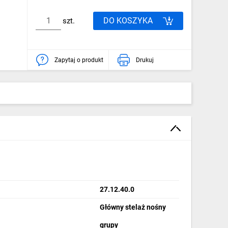
DO KOSZYKA
szt.
Zapytaj o produkt
Drukuj
27.12.40.0
Główny stelaż nośny
grupy