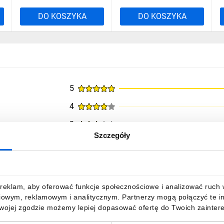
DO KOSZYKA
DO KOSZYKA
5
4
3
Szczegóły
2
1
reklam, aby oferować funkcje społecznościowe i analizować ruch w 
iowym, reklamowym i analitycznym. Partnerzy mogą połączyć te i
na zakupem
Twojej zgodzie możemy lepiej dopasować ofertę do Twoich zaintere
 solidny, dobrze wykonany, łatwy montaż.