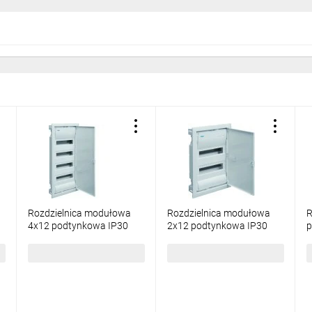
Rozdzielnica modułowa
Rozdzielnica modułowa
R
4x12 podtynkowa IP30
2x12 podtynkowa IP30
p
Volta VU48NE
Volta VU24NE
z
481,55 zł
brutto
260,43 zł
brutto
4