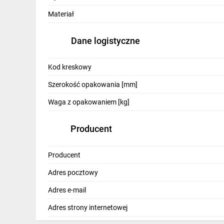
IT, GSM
Materiał
Odzież ochronna i BHP
Dane logistyczne
Inne
Budowa i Remont
Kod kreskowy
Szerokość opakowania [mm]
Elektronika
Waga z opakowaniem [kg]
Smart home
Elektromobilność
Producent
Energetyka wiatrowa
Producent
Telewizja naziemna i satelitarna
Adres pocztowy
Wentylacja i rekuperacja
Adres e-mail
Adres strony internetowej