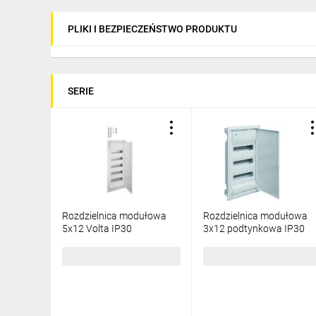
PLIKI I BEZPIECZEŃSTWO PRODUKTU
SERIE
Rozdzielnica modułowa
Rozdzielnica modułowa
5x12 Volta IP30
3x12 podtynkowa IP30
podtynkowa VU60NC
Volta VU36NE
559,26 zł
brutto
374,61 zł
brutto