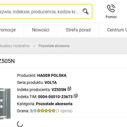
Szukaj po nazwie, indeksie, producencie, kodzie kreskowym...
Pomoc
romocje
Nowości
Strefa porad
Centrum 
zbudowy rozdzielnic
Pozostałe akcesoria
VZ505N
Producent:
HAGER POLSKA
Seria produktu:
VOLTA
Indeks producenta:
VZ505N
Indeks TIM:
0004-00010-23673
Kategoria:
Pozostałe akcesoria
Ocena:
5/5
(1 opinia)