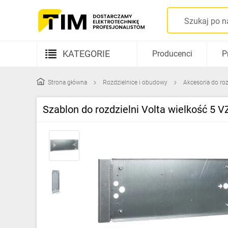
KATEGORIE
Producenci
P
Aparatura elektryczna
Strona główna
Rozdzielnice i obudowy
Akcesoria do ro
Kable i przewody
Szablon do rozdzielni Volta wielkość 5 
Rozdzielnice i obudowy
Elementy prowadzenia kabli
Fotowoltaika
Gniazda i łączniki
Źródła światła
Oprawy oświetleniowe