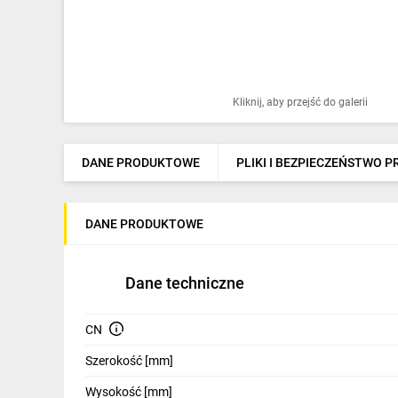
Ochrona odgromowa
Pompy ciepła
Osprzęt łączeniowy
Kliknij, aby przejść do galerii
Ogrzewanie
Elektronarzędzia i mierniki
DANE PRODUKTOWE
PLIKI I BEZPIECZEŃSTWO 
Domofony i dzwonki
DANE PRODUKTOWE
Alarmy, monitoring, komunikacja
Napędy elektryczne
Dane techniczne
Pneumatyka
CN
Dom i ogród
Szerokość [mm]
Klimatyzacja
Wysokość [mm]