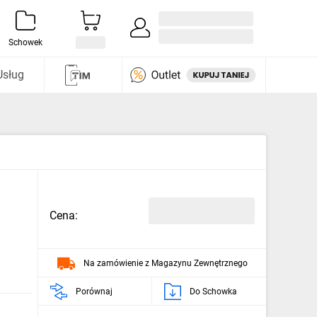
Zaloguj się / Załóż konto
i odkryj
Schowek
Usług
Cena:
Na zamówienie z Magazynu Zewnętrznego
Porównaj
Do Schowka