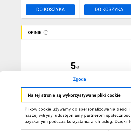
DO KOSZYKA
DO KOSZYKA
OPINIE
5
/5
Zgoda
(1 opinia)
Na tej stronie są wykorzystywane pliki cookie
Plików cookie używamy do spersonalizowania treści i 
naszej witryny, udostępniamy partnerom społecznośc
19.12.2017
|
Opinia niezweryfikowa
uzyskanymi podczas korzystania z ich usług. Dzięki 
Szablon do rozdzielni Volta wielkość 5 VZ505N. Produkt