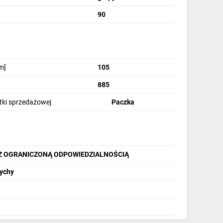
90
m]
105
885
stki sprzedażowej
Paczka
Z OGRANICZONĄ ODPOWIEDZIALNOŚCIĄ
Tychy