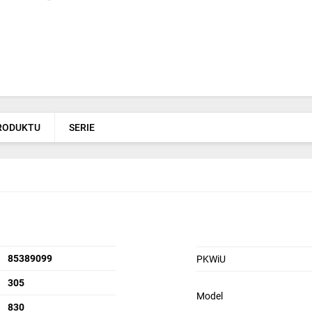
PRODUKTU
SERIE
85389099
PKWiU
305
Model
830