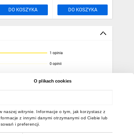
DO KOSZYKA
DO KOSZYKA
DO
1 opinia
0 opinii
0 opinii
O plikach cookies
0 opinii
0 opinii
naszej witrynie. Informacje o tym, jak korzystasz z
nformacje z innymi danymi otrzymanymi od Ciebie lub
sowań i preferencji.