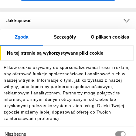
Jak kupować
Zgoda
Szczegóły
O plikach cookies
O firmie
Na tej stronie są wykorzystywane pliki cookie
Dla kupujących
Plików cookie używamy do spersonalizowania treści i reklam,
aby oferować funkcje społecznościowe i analizować ruch w
Informacje
naszej witrynie. Informacje o tym, jak korzystasz z naszej
witryny, udostępniamy partnerom społecznościowym,
reklamowym i analitycznym. Partnerzy mogą połączyć te
Pobierz naszą aplikację mobilną:
informacje z innymi danymi otrzymanymi od Ciebie lub
uzyskanymi podczas korzystania z ich usług. Dzięki Twojej
zgodzie możemy lepiej dopasować ofertę do Twoich
zainteresowań i preferencji.
Wybór
Niezbędne