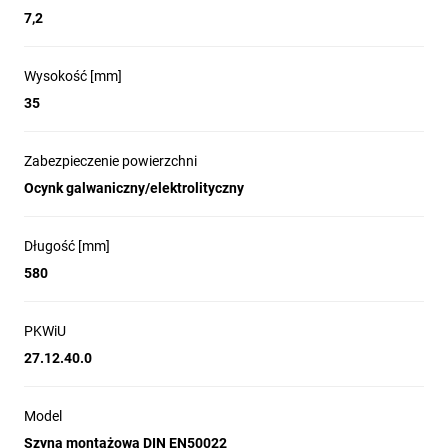
7,2
Wysokość [mm]
35
Zabezpieczenie powierzchni
Ocynk galwaniczny/elektrolityczny
Długość [mm]
580
PKWiU
27.12.40.0
Model
Szyna montażowa DIN EN50022