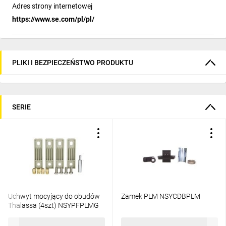
Adres strony internetowej
https://www.se.com/pl/pl/
PLIKI I BEZPIECZEŃSTWO PRODUKTU
SERIE
Uchwyt mocyjący do obudów
Zamek PLM NSYCDBPLM
Thalassa (4szt) NSYPFPLMG
132,40 zł
brutto
34,53 zł
brutto