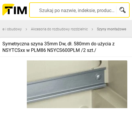
Szukaj po nazwie, indeksie, producencie, kodzie kreskowym...
ice i obudowy
Akcesoria do rozbudowy rozdzielnic
Szyny montażowe
Symetryczna szyna 35mm Dw, dł. 580mm do użycia z
NSYTCSxx w PLM86 NSYCS600PLM /2 szt./