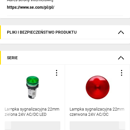
https://www.se.com/pl/pl/
PLIKI I BEZPIECZEŃSTWO PRODUKTU
SERIE
Lampka sygnalizacyjna 22mm
Lampka sygnalizacyjna 22mm
zielona 24V AC/DC LED
czerwona 24V AC/DC
XB7EV03BP
XB7EV04BP
33,23 zł
brutto
33,23 zł
brutto