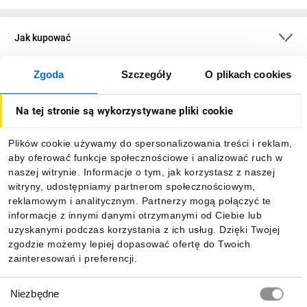
Jak kupować
Zgoda
Szczegóły
O plikach cookies
O firmie
Na tej stronie są wykorzystywane pliki cookie
Dla kupujących
Plików cookie używamy do spersonalizowania treści i reklam,
aby oferować funkcje społecznościowe i analizować ruch w
Informacje
naszej witrynie. Informacje o tym, jak korzystasz z naszej
witryny, udostępniamy partnerom społecznościowym,
reklamowym i analitycznym. Partnerzy mogą połączyć te
Pobierz naszą aplikację mobilną:
informacje z innymi danymi otrzymanymi od Ciebie lub
uzyskanymi podczas korzystania z ich usług. Dzięki Twojej
zgodzie możemy lepiej dopasować ofertę do Twoich
zainteresowań i preferencji.
Wybór
Niezbędne
zgody