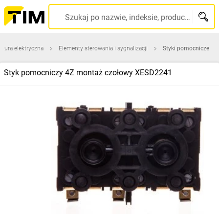
Szukaj po nazwie, indeksie, producencie, kodzie kreskowym...
atura elektryczna
Elementy sterowania i sygnalizacji
Styki pomocnicze
Styk pomocniczy 4Z montaż czołowy XESD2241