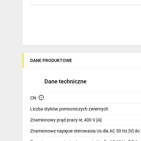
IT, GSM
Odzież ochronna i BHP
Inne
Budowa i Remont
Cecha
Opis
Elektronika
DANE PRODUKTOWE
Znamionowe napięcie
Stycznik CTX3 dział
Smart home
sterowania
w różnych aplikacj
Elektromobilność
Dane techniczne
Wyposażony w **2 s
Styk pomocniczy
Energetyka wiatrowa
elektrycznych.
CN
Telewizja naziemna i satelitarna
Rodzaj przyłącza
Stycznik CTX3 wyko
Liczba styków pomocniczych zwiernych
Wentylacja i rekuperacja
Znamionowy prąd pracy Ie, 400 V [A]
Prąd roboczy
Oferuje **znamiono
Znamionowe napięcie sterowania Us dla AC 50 Hz [V] do