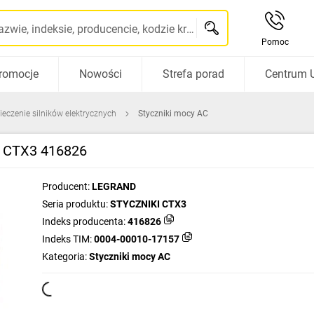
Szukaj po nazwie, indeksie, producencie, kodzie kreskowym...
Pomoc
romocje
Nowości
Strefa porad
Centrum 
ieczenie silników elektrycznych
Styczniki mocy AC
C CTX3 416826
Producent:
LEGRAND
Seria produktu:
STYCZNIKI CTX3
Indeks producenta:
416826
Indeks TIM:
0004-00010-17157
Kategoria:
Styczniki mocy AC