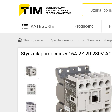
KATEGORIE
Producenci
P
Aparatura elektryczna
Strona główna
Aparatura elektryczna
Sterownie i zabezp
Kable i przewody
Stycznik pomocniczy 16A 2Z 2R 230V A
Rozdzielnice i obudowy
Elementy prowadzenia kabli
Fotowoltaika
Gniazda i łączniki
Źródła światła
Oprawy oświetleniowe