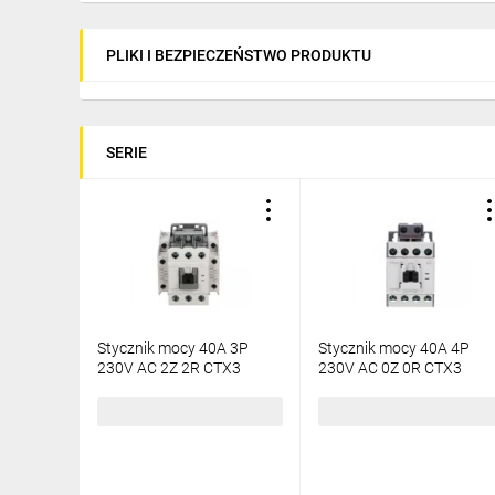
PLIKI I BEZPIECZEŃSTWO PRODUKTU
SERIE
Stycznik mocy 40A 3P
Stycznik mocy 40A 4P
230V AC 2Z 2R CTX3
230V AC 0Z 0R CTX3
416136
41642
614,84 zł
brutto
455,00 zł
brutto