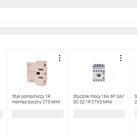
Styk pomocniczy 1R
Stycznik mocy 16A 3P 24V
S
montaż boczny CT3 MINI
DC 0Z 1R CTX3 MINI
2
417159
417071
4
50,41 zł
brutto
282,47 zł
brutto