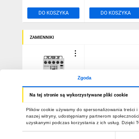
DO KOSZYKA
DO KOSZYKA
ZAMIENNIKI
Zgoda
Stycznik pomocniczy 16A
Na tej stronie są wykorzystywane pliki cookie
2Z 2R 24V AC CTX3
416820
183,59 zł
brutto
Plików cookie używamy do spersonalizowania treści i 
naszej witryny, udostępniamy partnerom społecznośc
uzyskanymi podczas korzystania z ich usług. Dzięki 
Wybór