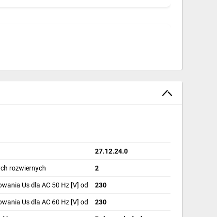
 jak i 60 Hz**, co zapewnia jego uniwersalność
eń, co jest istotne w złożonych obwodach
27.12.24.0
ia oraz umożliwia łatwy montaż i demontaż.
ch rozwiernych
2
wania Us dla AC 50 Hz [V] od
230
ań w różnych systemach elektrycznych.
wania Us dla AC 60 Hz [V] od
230