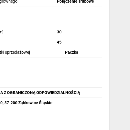
 głównego
Połączenie śrubowe
30V AC CTX3 416826
m]
30
oką jakością wykonania. Przy **napięciu sterowania
45
**połączenia śrubowego** zapewnia stabilność i
ych zastosowań w przemyśle. Inwestując w produkt
stki sprzedażowej
Paczka
a.
A Z OGRANICZONĄ ODPOWIEDZIALNOŚCIĄ
20, 57-200 Ząbkowice Śląskie