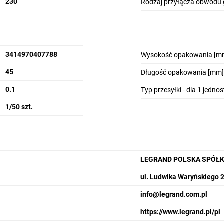
230
Rodzaj przyłącza obwodu
uktu: Stycznik pomocniczy 16A 2Z 2R 2
3414970407788
Wysokość opakowania [m
narzędzie dla profesjonalnych elektryków, które łączy wydajność z wys
45
Długość opakowania [mm]
h**, urządzenie to umożliwia elastyczność projektowania obwodów. Typ 
 prądowi roboczemu 16A**, stycznik jest idealnym rozwiązaniem do różn
0.1
Typ przesyłki - dla 1 jedno
TX3, zyskujesz pewność niezawodności i długoterminowego użytkowani
1/50 szt.
LEGRAND POLSKA SPÓŁK
ul. Ludwika Waryńskiego 
info@legrand.com.pl
https://www.legrand.pl/pl