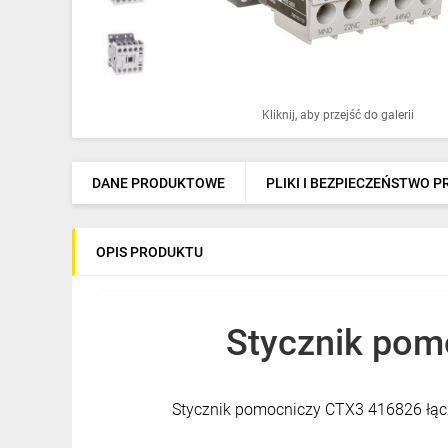
Ochrona odgromowa
Pompy ciepła
Osprzęt łączeniowy
Kliknij, aby przejść do galerii
Ogrzewanie
Elektronarzędzia i mierniki
DANE PRODUKTOWE
PLIKI I BEZPIECZEŃSTWO 
Domofony i dzwonki
OPIS PRODUKTU
Alarmy, monitoring, komunikacja
Napędy elektryczne
Stycznik pom
Pneumatyka
Dom i ogród
Stycznik pomocniczy CTX3 416826 łącz
Klimatyzacja