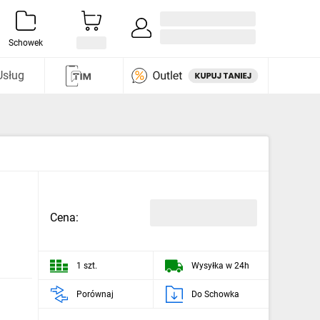
Zaloguj się / Załóż konto
i odkryj
Schowek
Usług
Cena:
1 szt.
Wysyłka w 24h
Porównaj
Do Schowka