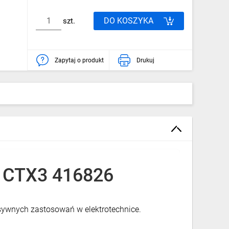
DO KOSZYKA
szt.
Zapytaj o produkt
Drukuj
C CTX3 416826
sywnych zastosowań w elektrotechnice.