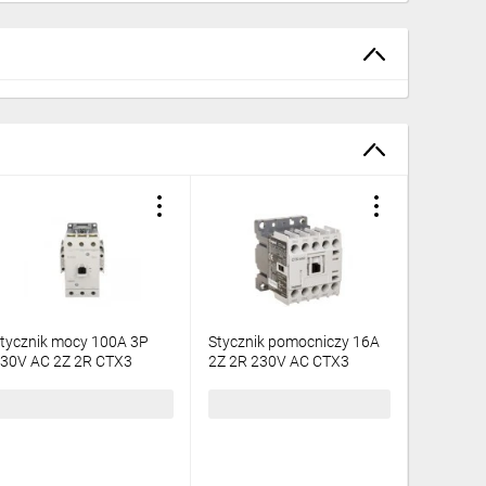
tycznik mocy 100A 3P
Stycznik pomocniczy 16A
Stycznik
30V AC 2Z 2R CTX3
2Z 2R 230V AC CTX3
AC 1Z 1
16226
416826
1610,96 zł
brutto
191,86 zł
brutto
270,13 