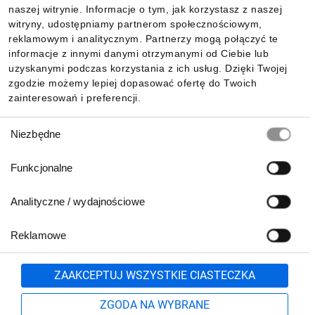
Informacje
naszej witrynie. Informacje o tym, jak korzystasz z naszej
witryny, udostępniamy partnerom społecznościowym,
reklamowym i analitycznym. Partnerzy mogą połączyć te
Pobierz naszą aplikację mobilną:
informacje z innymi danymi otrzymanymi od Ciebie lub
uzyskanymi podczas korzystania z ich usług. Dzięki Twojej
zgodzie możemy lepiej dopasować ofertę do Twoich
zainteresowań i preferencji.
Wybór
Niezbędne
zgody
Funkcjonalne
Analityczne / wydajnościowe
Reklamowe
Biuro Obsługi Klienta:
lub
801 500 700
71 37 61 600
Zgłoś
ZAAKCEPTUJ WSZYSTKIE CIASTECZKA
pn.-pt. 8:00-16:00
Formularz kontaktowy
ZGODA NA WYBRANE