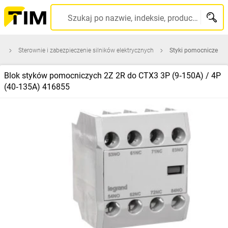
Szukaj po nazwie, indeksie, producencie, kodzie kreskowym...
a
Sterownie i zabezpieczenie silników elektrycznych
Styki pomocnicze
Blok styków pomocniczych 2Z 2R do CTX3 3P (9‑150A) / 4P
(40‑135A) 416855