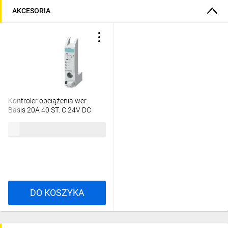
AKCESORIA
Kontroler obciążenia wer.
Basis 20A 40 ST. C 24V DC
3RF2920-0FA08
343,82 zł
brutto
DO KOSZYKA