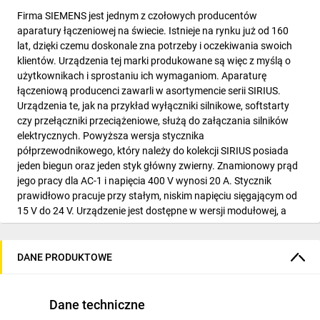
Firma SIEMENS jest jednym z czołowych producentów
aparatury łączeniowej na świecie. Istnieje na rynku już od 160
lat, dzięki czemu doskonale zna potrzeby i oczekiwania swoich
klientów. Urządzenia tej marki produkowane są więc z myślą o
użytkownikach i sprostaniu ich wymaganiom. Aparaturę
łączeniową producenci zawarli w asortymencie serii SIRIUS.
Urządzenia te, jak na przykład wyłączniki silnikowe, softstarty
czy przełączniki przeciążeniowe, służą do załączania silników
elektrycznych. Powyższa wersja stycznika
półprzewodnikowego, który należy do kolekcji SIRIUS posiada
jeden biegun oraz jeden styk główny zwierny. Znamionowy prąd
jego pracy dla AC-1 i napięcia 400 V wynosi 20 A. Stycznik
prawidłowo pracuje przy stałym, niskim napięciu sięgającym od
15 V do 24 V. Urządzenie jest dostępne w wersji modułowej, a
instalacji należy dokonać za pomocą zacisku śrubowego. Dzięki
temu podłączenie stycznika do obwodu głównego nie sprawi
trudności nawet początkującemu użytkownikowi. Sprzęt marki
DANE PRODUKTOWE
SIEMENS ma ergonomiczną budowę i jest dostępny w kilku
wersjach wymiarowych, co pozwala na jego pracę z
urządzeniami zewnętrznymi równej wielkości.
Dane techniczne