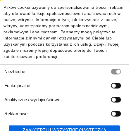
Plików cookie używamy do spersonalizowania treści i reklam,
aby oferować funkcje społecznościowe i analizować ruch w
Informacje
naszej witrynie. Informacje o tym, jak korzystasz z naszej
witryny, udostępniamy partnerom społecznościowym,
reklamowym i analitycznym. Partnerzy mogą połączyć te
Pobierz naszą aplikację mobilną:
informacje z innymi danymi otrzymanymi od Ciebie lub
uzyskanymi podczas korzystania z ich usług. Dzięki Twojej
zgodzie możemy lepiej dopasować ofertę do Twoich
zainteresowań i preferencji.
Wybór
Niezbędne
zgody
Funkcjonalne
Analityczne / wydajnościowe
Reklamowe
Biuro Obsługi Klienta:
lub
801 500 700
71 37 61 600
Zgłoś
ZAAKCEPTUJ WSZYSTKIE CIASTECZKA