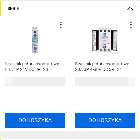
SERIE
Stycznik półprzewodnikowy
Stycznik półprzewodnikowy
20A 1P 24V DC 3RF23
20A 3P 4-30V DC 3RF24
3RF2320-1AA02
3RF2420-1AC45
248,68 zł
brutto
764,49 zł
brutto
DO KOSZYKA
DO KOSZYKA