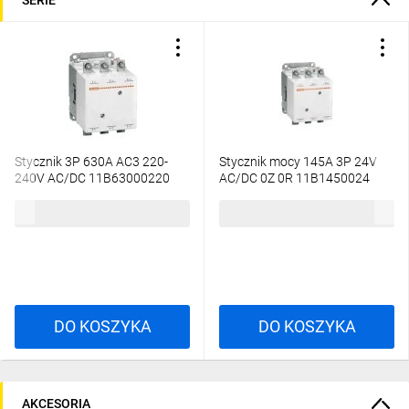
Stycznik 3P 630A AC3 220-
Stycznik mocy 145A 3P 24V
240V AC/DC 11B63000220
AC/DC 0Z 0R 11B1450024
28 561,61 zł
brutto
4107,88 zł
brutto
DO KOSZYKA
DO KOSZYKA
AKCESORIA