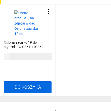
Osłona zacisku 1P do
styczników G361 11G361
76,58 zł
brutto
DO KOSZYKA