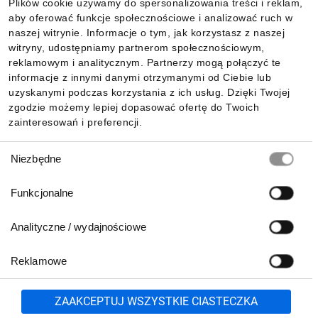
Plików cookie używamy do spersonalizowania treści i reklam,
aby oferować funkcje społecznościowe i analizować ruch w
Informacje
naszej witrynie. Informacje o tym, jak korzystasz z naszej
witryny, udostępniamy partnerom społecznościowym,
reklamowym i analitycznym. Partnerzy mogą połączyć te
Pobierz naszą aplikację mobilną:
informacje z innymi danymi otrzymanymi od Ciebie lub
uzyskanymi podczas korzystania z ich usług. Dzięki Twojej
zgodzie możemy lepiej dopasować ofertę do Twoich
zainteresowań i preferencji.
Wybór
Niezbędne
zgody
Funkcjonalne
Analityczne / wydajnościowe
Reklamowe
Biuro Obsługi Klienta:
lub
801 500 700
71 37 61 600
Zgłoś
ZAAKCEPTUJ WSZYSTKIE CIASTECZKA
pn.-pt. 8:00-16:00