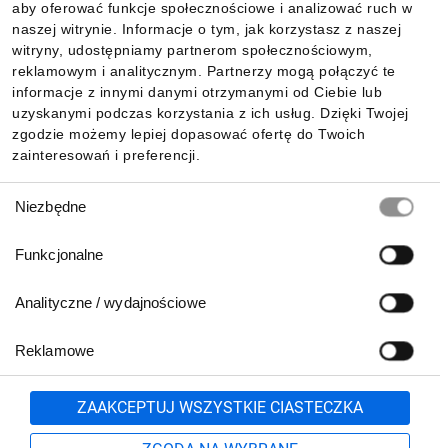
aby oferować funkcje społecznościowe i analizować ruch w
Informacje
naszej witrynie. Informacje o tym, jak korzystasz z naszej
witryny, udostępniamy partnerom społecznościowym,
reklamowym i analitycznym. Partnerzy mogą połączyć te
Pobierz naszą aplikację mobilną:
informacje z innymi danymi otrzymanymi od Ciebie lub
uzyskanymi podczas korzystania z ich usług. Dzięki Twojej
zgodzie możemy lepiej dopasować ofertę do Twoich
zainteresowań i preferencji.
Wybór
Niezbędne
zgody
Funkcjonalne
Analityczne / wydajnościowe
Reklamowe
Biuro Obsługi Klienta:
lub
801 500 700
71 37 61 600
Zgłoś
ZAAKCEPTUJ WSZYSTKIE CIASTECZKA
pn.-pt. 8:00-16:00
Formularz kontaktowy