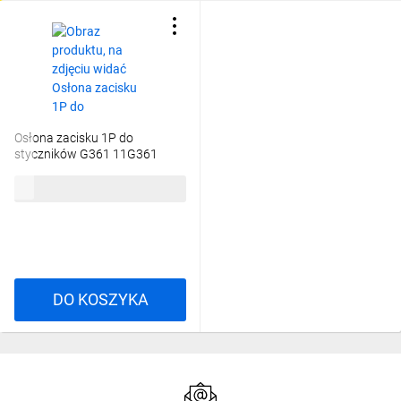
Osłona zacisku 1P do
styczników G361 11G361
76,58 zł
brutto
DO KOSZYKA