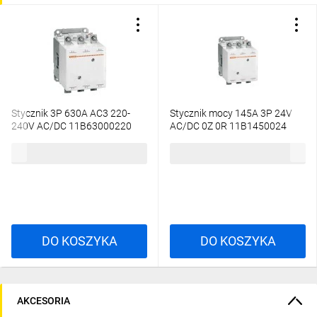
Stycznik 3P 630A AC3 220-
Stycznik mocy 145A 3P 24V
240V AC/DC 11B63000220
AC/DC 0Z 0R 11B1450024
28 561,61 zł
brutto
4107,88 zł
brutto
DO KOSZYKA
DO KOSZYKA
AKCESORIA