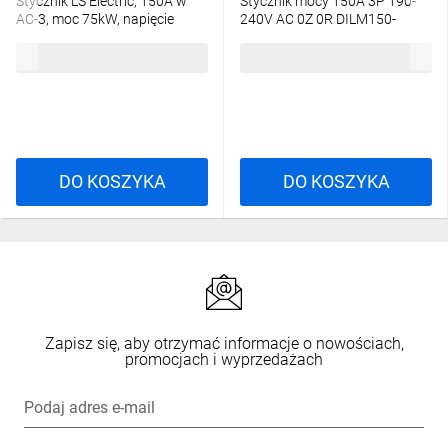
Stycznik LS Electric, 150A w
Stycznik mocy 150A 3P 190-
AC-3, moc 75kW, napięcie
240V AC 0Z 0R DILM150-
cewki 230VAC, styki
EA(RAC240) 189927
919,41 zł
brutto
2501,55 zł
brutto
pomocnicze 1a1b
1386000300 MC-150A 230AC
1A1B
DO KOSZYKA
DO KOSZYKA
Zapisz się, aby otrzymać informacje o nowościach,
promocjach i wyprzedażach
Podaj adres e-mail