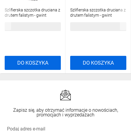
Szlifierska szczotka druciana z
Szlifierska szczotka druciana z
drutem falistym - gwint
drutem falistym - gwint
wewnętrzny M14
wewnętrzny M14
24,02 zł
brutto
32,29 zł
brutto
75mm/0,3mm D-24094
75mm/0,5mm D-24131
DO KOSZYKA
DO KOSZYKA
Zapisz się, aby otrzymać informacje o nowościach,
promocjach i wyprzedażach
Podaj adres e-mail