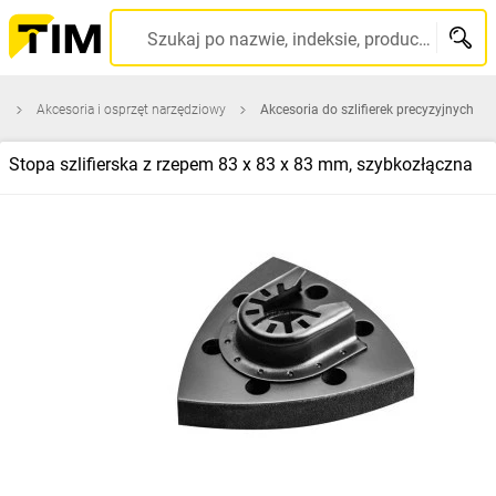
Szukaj po nazwie, indeksie, producencie, kodzie kreskowym...
i
Akcesoria i osprzęt narzędziowy
Akcesoria do szlifierek precyzyjnych
Stopa szlifierska z rzepem 83 x 83 x 83 mm, szybkozłączna