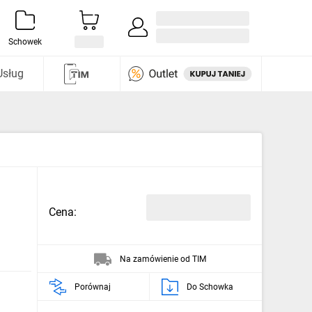
Zaloguj się / Załóż konto
i odkryj
Schowek
Usług
Cena:
Na zamówienie od TIM
Porównaj
Do Schowka