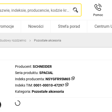
Szukaj po nazwie, indeksie, producencie, kodzie kreskowym...
Pomoc
romocje
Nowości
Strefa porad
Centrum 
zbudowy rozdzielnic
Pozostałe akcesoria
Producent:
SCHNEIDER
Seria produktu:
SPACIAL
Indeks producenta:
NSYGFR95M65
Indeks TIM:
0001-00010-47297
Kategoria:
Pozostałe akcesoria