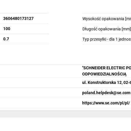
3606480173127
Wysokość opakowania [m
100
Długość opakowania [mm]
0.7
Typ przesyłki - dla 1 jedno
"SCHNEIDER ELECTRIC P
ODPOWIEDZIALNOŚCIĄ
ul. Konstruktorska 12, 0
poland.helpdesk@se.com
https://www.se.com/pl/pl/