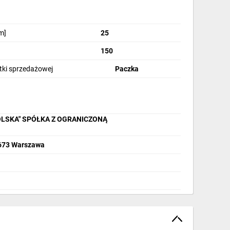
m]
25
150
stki sprzedażowej
Paczka
OLSKA" SPÓŁKA Z OGRANICZONĄ
2-673 Warszawa