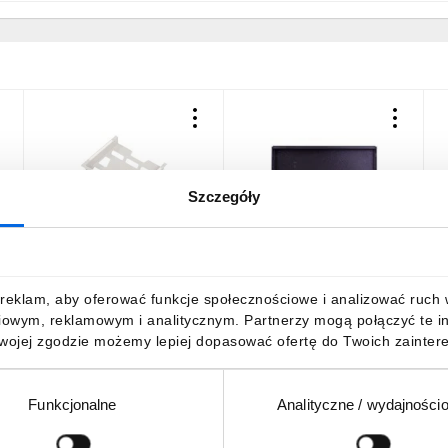
Szczegóły
Kieszeń na dokumenty A4
Cokół do rozdzielnic część
C
szara NSYDPA44
boczna 200x400mm
c
NSYSPS4200
42,58 zł
brutto
174,19 zł
brutto
4
reklam, aby oferować funkcje społecznościowe i analizować ruch w 
iowym, reklamowym i analitycznym. Partnerzy mogą połączyć te i
Twojej zgodzie możemy lepiej dopasować ofertę do Twoich zaintere
Funkcjonalne
Analityczne / wydajności
DO KOSZYKA
DO KOSZYKA