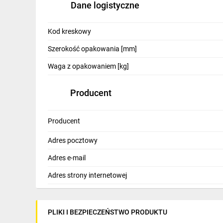
Dane logistyczne
IT, GSM
Odzież ochronna i BHP
Kod kreskowy
Inne
Szerokość opakowania [mm]
Waga z opakowaniem [kg]
Budowa i Remont
Elektronika
Producent
Smart home
Producent
Elektromobilność
Adres pocztowy
Telewizja naziemna i satelitarna
Adres e-mail
Wentylacja i rekuperacja
Adres strony internetowej
PLIKI I BEZPIECZEŃSTWO PRODUKTU