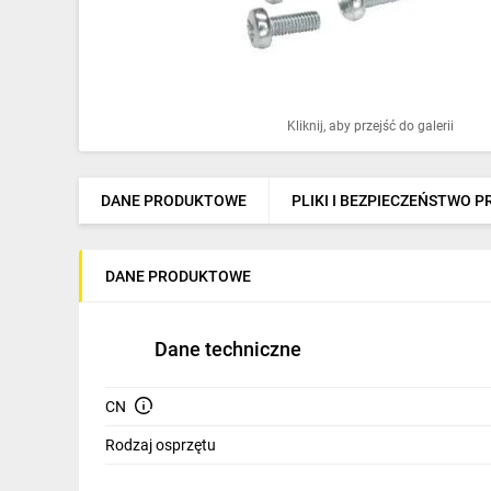
Ochrona odgromowa
Pompy ciepła
Osprzęt łączeniowy
Kliknij, aby przejść do galerii
Ogrzewanie
Elektronarzędzia i mierniki
DANE PRODUKTOWE
PLIKI I BEZPIECZEŃSTWO 
Domofony i dzwonki
DANE PRODUKTOWE
Alarmy, monitoring, komunikacja
Napędy elektryczne
Dane techniczne
Pneumatyka
CN
Dom i ogród
Rodzaj osprzętu
Klimatyzacja