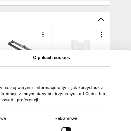
O plikach cookies
okół do obudów część
Kieszeń na dokumenty A4
Cokół do
zołowa 100x1200mm
szara z tworzywa 230x
czołowa
NSYSPF12100
247x 23mm NSYDPA4
NSYSPF
35,10 zł
brutto
55,67 zł
brutto
566,71 
naszej witrynie. Informacje o tym, jak korzystasz z
nformacje z innymi danymi otrzymanymi od Ciebie lub
sowań i preferencji.
owe
Reklamowe
DO KOSZYKA
DO KOSZYKA
DO