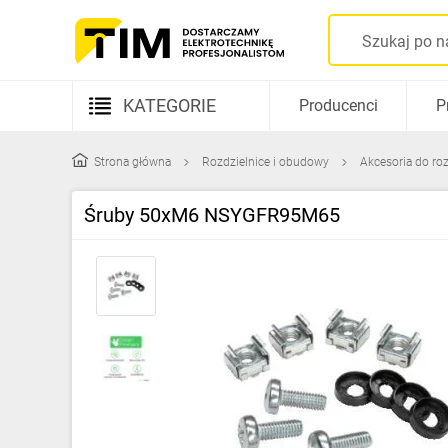
KATEGORIE
Producenci
P
Aparatura elektryczna
Strona główna
Rozdzielnice i obudowy
Akcesoria do ro
Kable i przewody
Śruby 50xM6 NSYGFR95M65
Rozdzielnice i obudowy
Elementy prowadzenia kabli
Fotowoltaika
Gniazda i łączniki
Źródła światła
Oprawy oświetleniowe