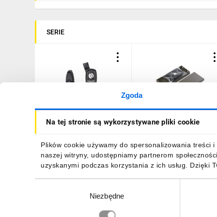
SERIE
Zgoda
Zamek zapasowy do
Cokół do obudów część
Na tej stronie są wykorzystywane pliki cookie
obudów NSYS3D
boczna 100x400mm
NSYAEDLS3DRL
NSYSPS4100
33,44 zł
brutto
123,11 zł
brutto
Plików cookie używamy do spersonalizowania treści i 
naszej witryny, udostępniamy partnerom społecznośc
uzyskanymi podczas korzystania z ich usług. Dzięki 
Wybór
Niezbędne
zgody
DO KOSZYKA
DO KOSZYKA