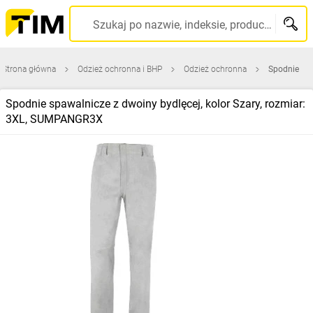
Szukaj po nazwie, indeksie, producencie, kodzie kreskowym...
Strona główna
Odzież ochronna i BHP
Odzież ochronna
Spodnie
Spodnie spawalnicze z dwoiny bydlęcej, kolor Szary, rozmiar:
3XL, SUMPANGR3X