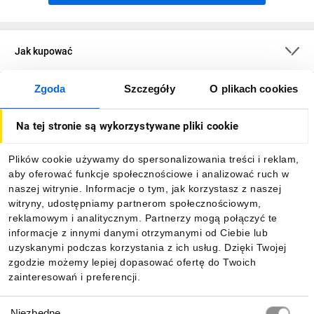
Jak kupować
Zgoda
Szczegóły
O plikach cookies
O firmie
Na tej stronie są wykorzystywane pliki cookie
Dla kupujących
Plików cookie używamy do spersonalizowania treści i reklam,
aby oferować funkcje społecznościowe i analizować ruch w
Informacje
naszej witrynie. Informacje o tym, jak korzystasz z naszej
witryny, udostępniamy partnerom społecznościowym,
reklamowym i analitycznym. Partnerzy mogą połączyć te
Pobierz naszą aplikację mobilną:
informacje z innymi danymi otrzymanymi od Ciebie lub
uzyskanymi podczas korzystania z ich usług. Dzięki Twojej
zgodzie możemy lepiej dopasować ofertę do Twoich
zainteresowań i preferencji.
Wybór
Niezbędne