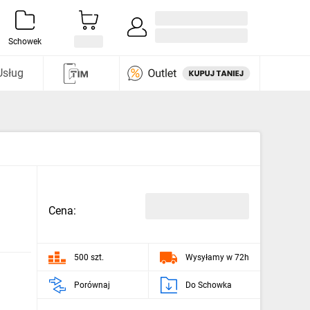
Zaloguj się / Załóż konto
i odkryj
Schowek
Usług
Cena:
500 szt.
Wysyłamy w 72h
Porównaj
Do Schowka