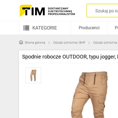
KATEGORIE
Producenci
P
Aparatura elektryczna
Strona główna
Odzież ochronna i BHP
Odzież ochronna
Kable i przewody
Spodnie robocze OUTDOOR, typu jogger,
Rozdzielnice i obudowy
Elementy prowadzenia kabli
Fotowoltaika
Gniazda i łączniki
Źródła światła
Oprawy oświetleniowe