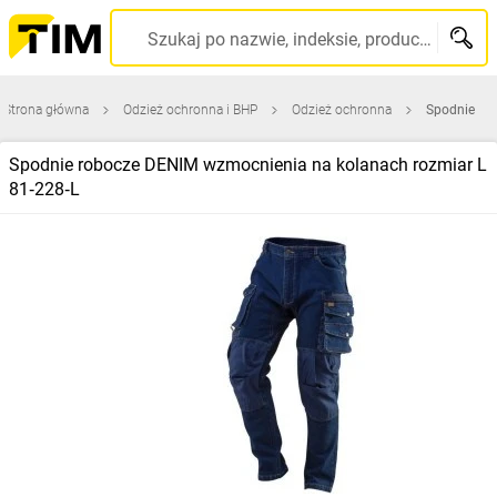
Szukaj po nazwie, indeksie, producencie, kodzie kreskowym...
Strona główna
Odzież ochronna i BHP
Odzież ochronna
Spodnie
Spodnie robocze DENIM wzmocnienia na kolanach rozmiar L
81‑228‑L