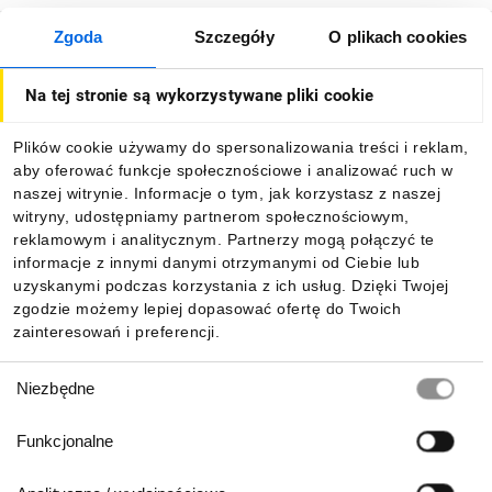
Zgoda
Szczegóły
O plikach cookies
O firmie
Na tej stronie są wykorzystywane pliki cookie
Dla kupujących
Plików cookie używamy do spersonalizowania treści i reklam,
aby oferować funkcje społecznościowe i analizować ruch w
Informacje
naszej witrynie. Informacje o tym, jak korzystasz z naszej
witryny, udostępniamy partnerom społecznościowym,
reklamowym i analitycznym. Partnerzy mogą połączyć te
Pobierz naszą aplikację mobilną:
informacje z innymi danymi otrzymanymi od Ciebie lub
uzyskanymi podczas korzystania z ich usług. Dzięki Twojej
zgodzie możemy lepiej dopasować ofertę do Twoich
zainteresowań i preferencji.
Wybór
Niezbędne
zgody
Funkcjonalne