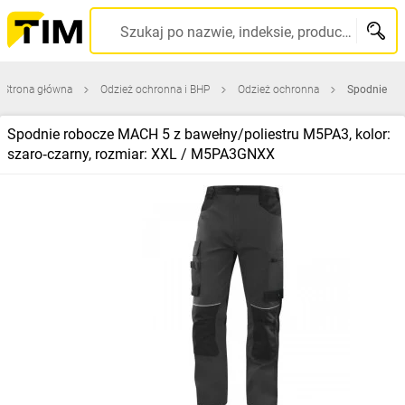
Szukaj po nazwie, indeksie, producencie, kodzie kreskowym...
Strona główna
Odzież ochronna i BHP
Odzież ochronna
Spodnie
Spodnie robocze MACH 5 z bawełny/poliestru M5PA3, kolor:
szaro‑czarny, rozmiar: XXL / M5PA3GNXX