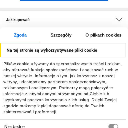
Jak kupować
Zgoda
Szczegóły
O plikach cookies
O firmie
Na tej stronie są wykorzystywane pliki cookie
Dla kupujących
Plików cookie używamy do spersonalizowania treści i reklam,
aby oferować funkcje społecznościowe i analizować ruch w
Informacje
naszej witrynie. Informacje o tym, jak korzystasz z naszej
witryny, udostępniamy partnerom społecznościowym,
reklamowym i analitycznym. Partnerzy mogą połączyć te
Pobierz naszą aplikację mobilną:
informacje z innymi danymi otrzymanymi od Ciebie lub
uzyskanymi podczas korzystania z ich usług. Dzięki Twojej
zgodzie możemy lepiej dopasować ofertę do Twoich
zainteresowań i preferencji.
Wybór
Niezbędne