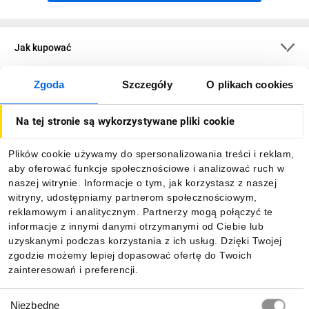
Jak kupować
Zgoda
Szczegóły
O plikach cookies
O firmie
Na tej stronie są wykorzystywane pliki cookie
Dla kupujących
Plików cookie używamy do spersonalizowania treści i reklam,
aby oferować funkcje społecznościowe i analizować ruch w
Informacje
naszej witrynie. Informacje o tym, jak korzystasz z naszej
witryny, udostępniamy partnerom społecznościowym,
reklamowym i analitycznym. Partnerzy mogą połączyć te
Pobierz naszą aplikację mobilną:
informacje z innymi danymi otrzymanymi od Ciebie lub
uzyskanymi podczas korzystania z ich usług. Dzięki Twojej
zgodzie możemy lepiej dopasować ofertę do Twoich
zainteresowań i preferencji.
Wybór
Niezbędne