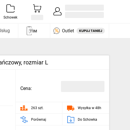
Zaloguj się / Załóż konto
i odkryj
Schowek
Usług
ńczowy, rozmiar L
Cena:
263 szt.
Wysyłka w 48h
Porównaj
Do Schowka