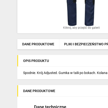
Ochrona odgromowa
Pompy ciepła
Osprzęt łączeniowy
Kliknij, aby przejść do galerii
Ogrzewanie
Elektronarzędzia i mierniki
DANE PRODUKTOWE
PLIKI I BEZPIECZEŃSTWO 
Domofony i dzwonki
OPIS PRODUKTU
Alarmy, monitoring, komunikacja
Napędy elektryczne
Spodnie. Krój Adjusted. Gumka w talii po bokach. Kolana
Pneumatyka
DANE PRODUKTOWE
Dom i ogród
Klimatyzacja
Dane techniczne