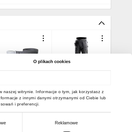
O plikach cookies
as z poliestru 100
Spodnie robocze rozmiar
Spodnie 
ATOLLGR
L/52 odpinane kieszenie i
szelkach
nogawki 81-230-L
240-LD
6,01 zł
brutto
101,68 zł
brutto
111,95 
naszej witrynie. Informacje o tym, jak korzystasz z
nformacje z innymi danymi otrzymanymi od Ciebie lub
sowań i preferencji.
owe
Reklamowe
DO KOSZYKA
DO KOSZYKA
DO