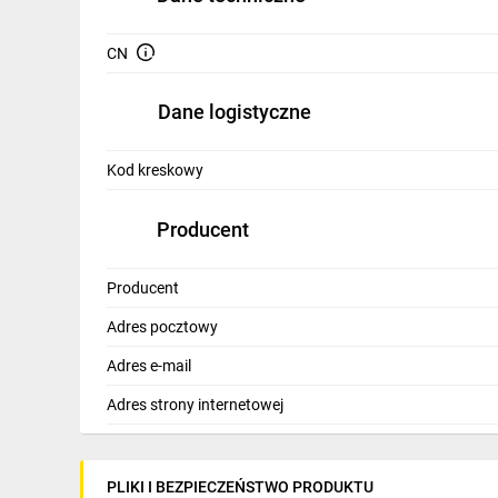
IT, GSM
CN
Odzież ochronna i BHP
Inne
Dane logistyczne
Budowa i Remont
Kod kreskowy
Elektronika
Producent
Smart home
Elektromobilność
Producent
Adres pocztowy
Energetyka wiatrowa
Adres e-mail
Telewizja naziemna i satelitarna
Adres strony internetowej
Wentylacja i rekuperacja
PLIKI I BEZPIECZEŃSTWO PRODUKTU