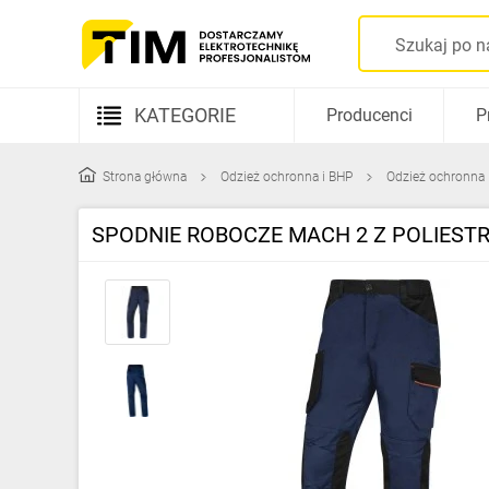
KATEGORIE
Producenci
P
Aparatura elektryczna
Strona główna
Odzież ochronna i BHP
Odzież ochronna
Kable i przewody
SPODNIE ROBOCZE MACH 2 Z POLIESTRU,
Rozdzielnice i obudowy
Elementy prowadzenia kabli
Fotowoltaika
Gniazda i łączniki
Źródła światła
Oprawy oświetleniowe