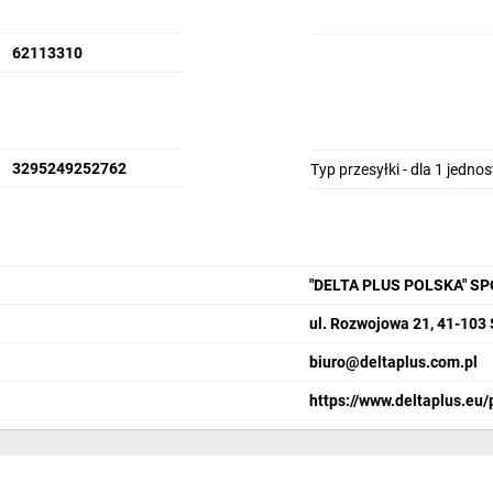
62113310
3295249252762
Typ przesyłki - dla 1 jedno
"DELTA PLUS POLSKA" S
ul. Rozwojowa 21, 41-103
biuro@deltaplus.com.pl
https://www.deltaplus.eu/