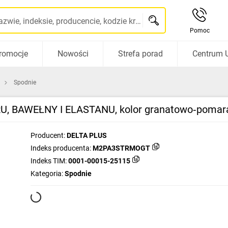
Szukaj po nazwie, indeksie, producencie, kodzie kreskowym...
Pomoc
romocje
Nowości
Strefa porad
Centrum 
Spodnie
 BAWEŁNY I ELASTANU, kolor granatowo‑pomara
Producent:
DELTA PLUS
Indeks producenta:
M2PA3STRMOGT
Indeks TIM:
0001-00015-25115
Kategoria:
Spodnie