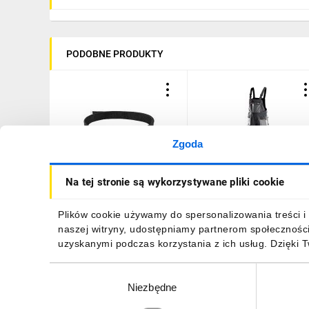
PODOBNE PRODUKTY
Zgoda
Pasek do spodni
Spodnie robocze na
Na tej stronie są wykorzystywane pliki cookie
roboczych, długość 130
szelkach rozmiar L/52 81-
cm 81-900
240-L
14,62 zł
brutto
111,95 zł
brutto
Plików cookie używamy do spersonalizowania treści i 
naszej witryny, udostępniamy partnerom społecznośc
uzyskanymi podczas korzystania z ich usług. Dzięki 
Wybór
Niezbędne
zgody
DO KOSZYKA
DO KOSZYKA