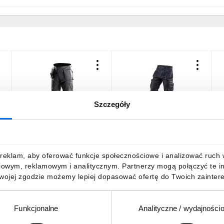
Szczegóły
Spodnie robocze rozmiar
Spodnie robocze 5-
P
M/50 odpinane kieszenie i
kieszeniowe DENIM
nogawki 81-230-M
rozmiar XL 81-229-XL
101,68 zł
brutto
142,77 zł
brutto
3
reklam, aby oferować funkcje społecznościowe i analizować ruch w 
iowym, reklamowym i analitycznym. Partnerzy mogą połączyć te i
Twojej zgodzie możemy lepiej dopasować ofertę do Twoich zaintere
Funkcjonalne
Analityczne / wydajności
DO KOSZYKA
DO KOSZYKA