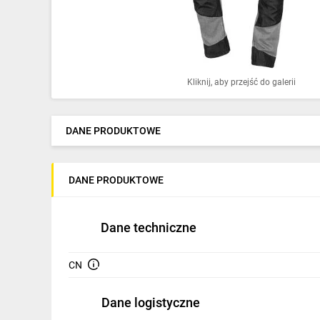
Ochrona odgromowa
Pompy ciepła
Osprzęt łączeniowy
Kliknij, aby przejść do galerii
Ogrzewanie
Elektronarzędzia i mierniki
DANE PRODUKTOWE
Domofony i dzwonki
DANE PRODUKTOWE
Alarmy, monitoring, komunikacja
Napędy elektryczne
Dane techniczne
Pneumatyka
CN
Dom i ogród
Dane logistyczne
Klimatyzacja