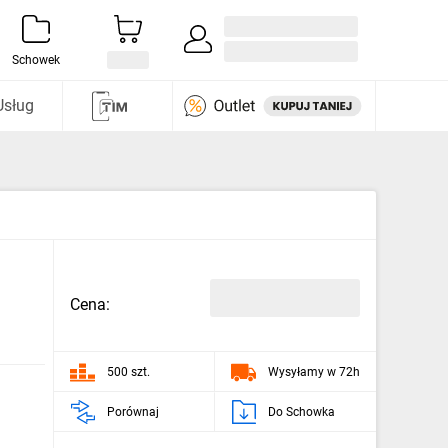
Zaloguj się / Załóż konto
i odkryj
Schowek
Usług
Cena:
500 szt.
Wysyłamy w 72h
Porównaj
Do Schowka