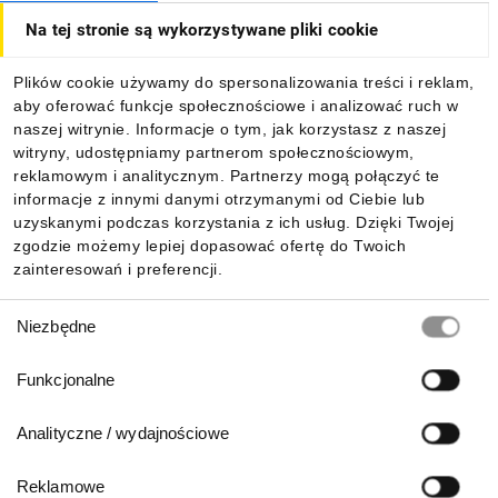
Na tej stronie są wykorzystywane pliki cookie
Dla kupujących
Plików cookie używamy do spersonalizowania treści i reklam,
aby oferować funkcje społecznościowe i analizować ruch w
Informacje
naszej witrynie. Informacje o tym, jak korzystasz z naszej
witryny, udostępniamy partnerom społecznościowym,
reklamowym i analitycznym. Partnerzy mogą połączyć te
Pobierz naszą aplikację mobilną:
informacje z innymi danymi otrzymanymi od Ciebie lub
uzyskanymi podczas korzystania z ich usług. Dzięki Twojej
zgodzie możemy lepiej dopasować ofertę do Twoich
zainteresowań i preferencji.
Wybór
Niezbędne
zgody
Funkcjonalne
Analityczne / wydajnościowe
Reklamowe
Biuro Obsługi Klienta: