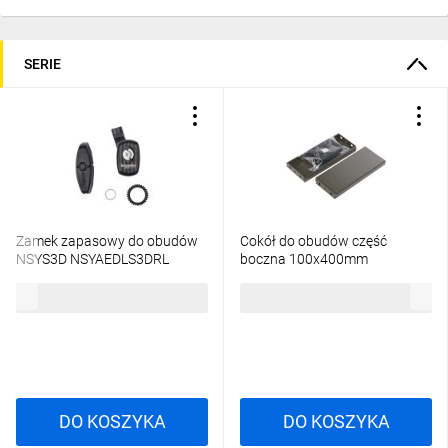
SERIE
Zamek zapasowy do obudów
Cokół do obudów część
NSYS3D NSYAEDLS3DRL
boczna 100x400mm
NSYSPS4100
33,44 zł
brutto
123,11 zł
brutto
DO KOSZYKA
DO KOSZYKA