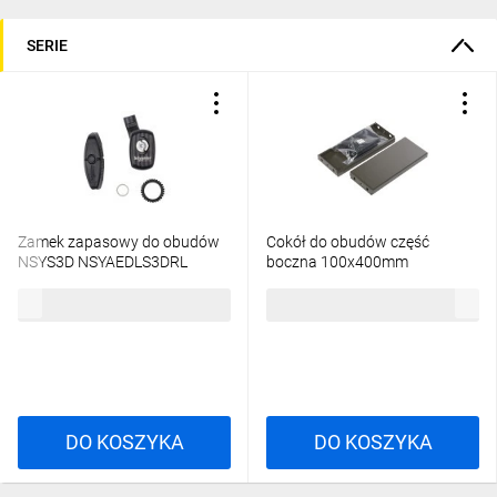
SERIE
Zamek zapasowy do obudów
Cokół do obudów część
NSYS3D NSYAEDLS3DRL
boczna 100x400mm
NSYSPS4100
33,44 zł
brutto
123,11 zł
brutto
DO KOSZYKA
DO KOSZYKA