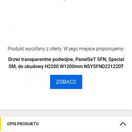
Cena:
Na zamówienie od TIM
Produkt wycofany z oferty. W jego miejsce proponujemy:
Producent:
SCHNEIDER
Drzwi transparentne podwójne, PanelSeT SFN, Special
Seria produktu:
SPACIAL
SM, do obudowy H2200 W1200mm NSYSFND22122DT
Indeks producenta:
NSYSFD22122DT
Indeks TIM:
0004-00010-42715
ZOBACZ
Kategoria:
Drzwi
OPIS PRODUKTU