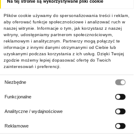
Na tej stronie są wykorzystywane pliki cookie
Dla kupujących
Plików cookie używamy do spersonalizowania treści i reklam,
aby oferować funkcje społecznościowe i analizować ruch w
Informacje
naszej witrynie. Informacje o tym, jak korzystasz z naszej
witryny, udostępniamy partnerom społecznościowym,
reklamowym i analitycznym. Partnerzy mogą połączyć te
Pobierz naszą aplikację mobilną:
informacje z innymi danymi otrzymanymi od Ciebie lub
uzyskanymi podczas korzystania z ich usług. Dzięki Twojej
zgodzie możemy lepiej dopasować ofertę do Twoich
zainteresowań i preferencji.
Wybór
Niezbędne
zgody
Funkcjonalne
Analityczne / wydajnościowe
Reklamowe
Biuro Obsługi Klienta: