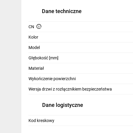
IT, GSM
Dane techniczne
Odzież ochronna i BHP
CN
Inne
Kolor
Budowa i Remont
Model
Elektronika
Głębokość [mm]
Smart home
Materiał
Elektromobilność
Wykończenie powierzchni
Energetyka wiatrowa
Wersja drzwi z rozłącznikiem bezpieczeństwa
Telewizja naziemna i satelitarna
Dane logistyczne
Wentylacja i rekuperacja
Kod kreskowy