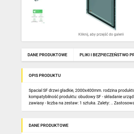
Ochrona odgromowa
Pompy ciepła
Osprzęt łączeniowy
Kliknij, aby przejść do galerii
Ogrzewanie
Elektronarzędzia i mierniki
DANE PRODUKTOWE
PLIKI I BEZPIECZEŃSTWO 
Domofony i dzwonki
OPIS PRODUKTU
Alarmy, monitoring, komunikacja
Napędy elektryczne
Spacial SF drzwi gładkie, 2000x400mm. rodzina produktów:
kompatybilność produktu: obudowy SF - składanie urządz
Pneumatyka
zawiasy - liczba na zestaw: 1 sztuka. Zalety: .. Zastosowan
Dom i ogród
DANE PRODUKTOWE
Klimatyzacja