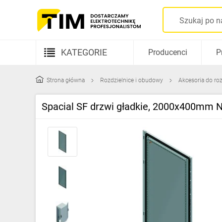
KATEGORIE
Producenci
P
Aparatura elektryczna
Strona główna
Rozdzielnice i obudowy
Akcesoria do ro
Kable i przewody
Spacial SF drzwi gładkie, 2000x400mm
Rozdzielnice i obudowy
Elementy prowadzenia kabli
Fotowoltaika
Gniazda i łączniki
Źródła światła
Oprawy oświetleniowe