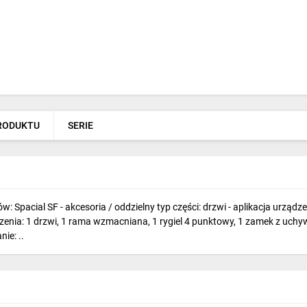
PRODUKTU
SERIE
 Spacial SF - akcesoria / oddzielny typ części: drzwi - aplikacja urządz
enia: 1 drzwi, 1 rama wzmacniana, 1 rygiel 4 punktowy, 1 zamek z uchyw
ie: ..