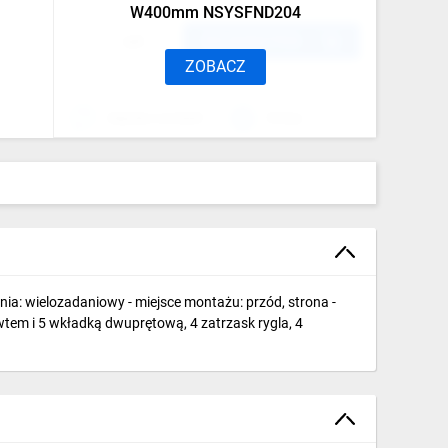
W400mm NSYSFND204
DO KOSZYKA
szt.
ZOBACZ
Zapytaj o produkt
Drukuj
enia: wielozadaniowy - miejsce montażu: przód, strona -
tem i 5 wkładką dwuprętową, 4 zatrzask rygla, 4