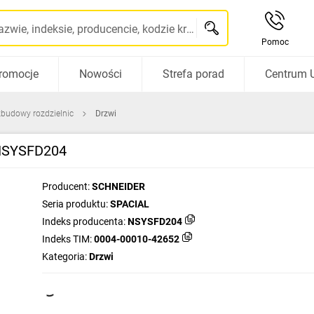
Szukaj po nazwie, indeksie, producencie, kodzie kreskowym...
Pomoc
romocje
Nowości
Strefa porad
Centrum 
zbudowy rozdzielnic
Drzwi
 NSYSFD204
Producent:
SCHNEIDER
Seria produktu:
SPACIAL
Indeks producenta:
NSYSFD204
Indeks TIM:
0004-00010-42652
Kategoria:
Drzwi