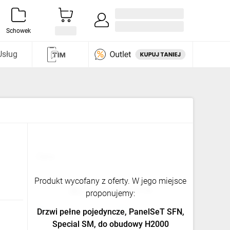
Zaloguj się / Załóż konto
i odkryj
Schowek
Usług
Cena:
Produkt wycofany z oferty. W jego miejsce
Na zamówienie od TIM
proponujemy:
Drzwi pełne pojedyncze, PanelSeT SFN,
Porównaj
Do Schowka
Special SM, do obudowy H2000