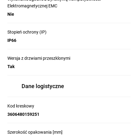
Elektromagnetycznej EMC
Nie
Stopień ochrony (IP)
IP66
Wersja z drzwiami przeszklonymi
Tak
Pełna ochrona w wymagających
Dane logistyczne
warunkach
Zastosowanie podwójnie zagiętych krawędzi 
korpusu i drzwi oraz ciągłej uszczelki 
Kod kreskowy
poliuretanowej gwarantuje doskonałą 
3606480159251
szczelność. Obudowy skutecznie 
zabezpieczają instalacje przed pyłem, 
Szerokość opakowania [mm]
wilgocią i innymi czynnikami środowiskowymi, 