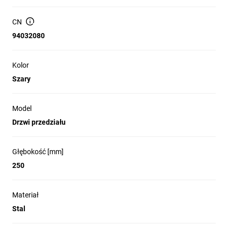
wytrzymałość i zapewniają doskonałą 
szczelność. To idealny wybór wszędzie tam, 
CN
gdzie priorytetem jest trwałość, 
94032080
bezpieczeństwo i niezawodność.

Kolor
Szary
Model
Łatwa instalacja
Drzwi przedziału
dzięki dużej płycie przepustowej dedykowanej
dławikom kablowym oraz fabrycznie
zamontowanym kołkom uziemiającym
Głębokość [mm]
Bezpieczeństwo
250
posiadają liczne certyfikaty potwierdzające
spełnienie wielu norm, w tym IEC 6228 oraz UL
Materiał
(cULus)
Stal
Szczelność