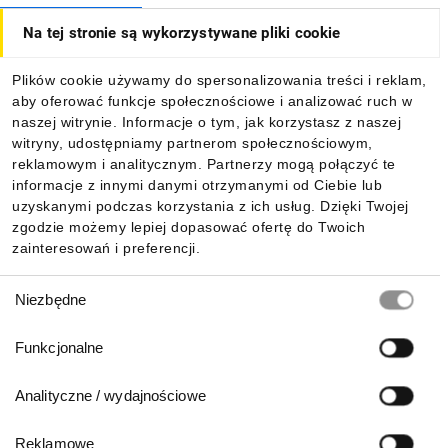
Na tej stronie są wykorzystywane pliki cookie
Dla kupujących
Plików cookie używamy do spersonalizowania treści i reklam,
aby oferować funkcje społecznościowe i analizować ruch w
Informacje
naszej witrynie. Informacje o tym, jak korzystasz z naszej
witryny, udostępniamy partnerom społecznościowym,
reklamowym i analitycznym. Partnerzy mogą połączyć te
Pobierz naszą aplikację mobilną:
informacje z innymi danymi otrzymanymi od Ciebie lub
uzyskanymi podczas korzystania z ich usług. Dzięki Twojej
zgodzie możemy lepiej dopasować ofertę do Twoich
zainteresowań i preferencji.
Wybór
Niezbędne
zgody
Funkcjonalne
Analityczne / wydajnościowe
Reklamowe