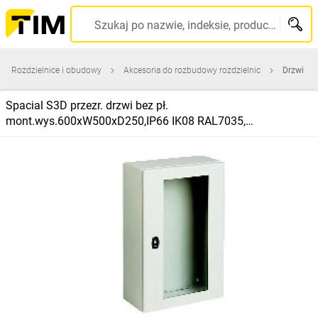
Szukaj po nazwie, indeksie, producencie, kodzie kreskowym...
Rozdzielnice i obudowy
Akcesoria do rozbudowy rozdzielnic
Drzwi
Spacial S3D przezr. drzwi bez pł.
mont.wys.600xW500xD250,IP66 IK08 RAL7035,
NSYS3D6525T