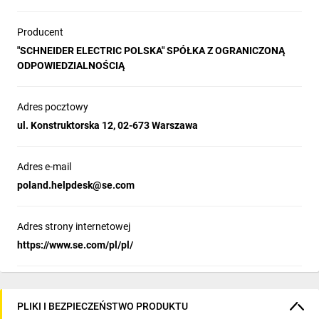
przepustowej przeznaczone o dławików 
kablowych instalacja przebiega szybko i 
Producent
bezproblemowo. Takie rozwiązanie zapewnia 
"SCHNEIDER ELECTRIC POLSKA" SPÓŁKA Z OGRANICZONĄ
nie tylko wygodę, ale także pełną zgodność z 
ODPOWIEDZIALNOŚCIĄ
najwyższymi normami bezpieczeństwa.
Adres pocztowy
ul. Konstruktorska 12, 02-673 Warszawa
Najczęściej zadawane
pytania
Adres e-mail
poland.helpdesk@se.com
Adres strony internetowej
https://www.se.com/pl/pl/
Jakie wymiary i parametry mają obudowy z
1
gamy PanelSeT S3D?
Seria PanelSeT S3D ma szeroką ofertę
wymiarów od modeli 300 x 200 x 150 mm do
PLIKI I BEZPIECZEŃSTWO PRODUKTU
1400 x 1000 x 300 mm.