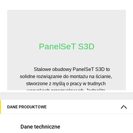
PanelSeT S3D
          Stalowe obudowy PanelSeT S3D to 
solidne rozwiązanie do montażu na ścianie, 
stworzone z myślą o pracy w trudnych 
warunkach przemysłowych. Jednolita 
konstrukcja z jednego arkusza blachy 
gwarantuje wyjątkową odporność na wpływ 
DANE PRODUKTOWE
czynników zewnętrznych i uszkodzenia 
mechaniczne. Podwójnie zagięte krawędzie 
Dane techniczne
korpusu oraz drzwi zwiększają 