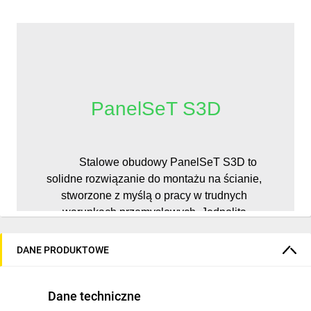
PanelSeT S3D
          Stalowe obudowy PanelSeT S3D to 
solidne rozwiązanie do montażu na ścianie, 
stworzone z myślą o pracy w trudnych 
warunkach przemysłowych. Jednolita 
konstrukcja z jednego arkusza blachy 
gwarantuje wyjątkową odporność na wpływ 
DANE PRODUKTOWE
czynników zewnętrznych i uszkodzenia 
mechaniczne. Podwójnie zagięte krawędzie 
Dane techniczne
korpusu oraz drzwi zwiększają 