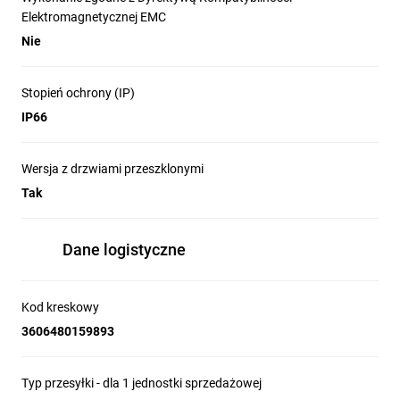
Elektromagnetycznej EMC
Nie
Stopień ochrony (IP)
IP66
Wersja z drzwiami przeszklonymi
Tak
Pełna ochrona w wymagających
Dane logistyczne
warunkach
Zastosowanie podwójnie zagiętych krawędzi 
korpusu i drzwi oraz ciągłej uszczelki 
Kod kreskowy
poliuretanowej gwarantuje doskonałą 
3606480159893
szczelność. Obudowy skutecznie 
zabezpieczają instalacje przed pyłem, 
Typ przesyłki - dla 1 jednostki sprzedażowej
wilgocią i innymi czynnikami środowiskowymi, 