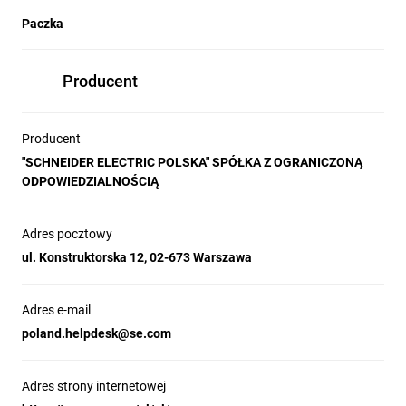
co czyni je idealnym rozwiązaniem do 
Paczka
zastosowań w trudnych warunkach pracy.
Producent
Długotrwała niezawodność
Producent
Wykorzystanie wysokiej jakości stali oraz 
"SCHNEIDER ELECTRIC POLSKA" SPÓŁKA Z OGRANICZONĄ
dokładnej obróbki sprawia, że obudowy są 
ODPOWIEDZIALNOŚCIĄ
niezwykle odporne na korozję i uszkodzenia 
mechaniczne. To solidne rozwiązanie, które 
gwarantuje utrzymanie pełnej funkcjonalności 
Adres pocztowy
przez wiele lat eksploatacji.
ul. Konstruktorska 12, 02-673 Warszawa
Adres e-mail
poland.helpdesk@se.com
Łatwy i bezpieczny montaż
Dzięki fabrycznie zamontowanym kołkom 
uziemiającym oraz obszernej płycie 
Adres strony internetowej