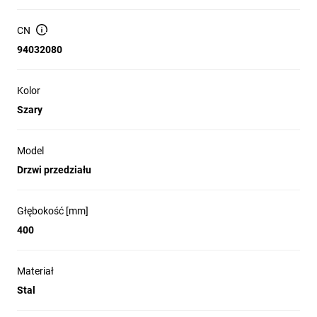
wytrzymałość i zapewniają doskonałą 
szczelność. To idealny wybór wszędzie tam, 
CN
gdzie priorytetem jest trwałość, 
94032080
bezpieczeństwo i niezawodność.

Kolor
Szary
Model
Łatwa instalacja
Drzwi przedziału
dzięki dużej płycie przepustowej dedykowanej
dławikom kablowym oraz fabrycznie
zamontowanym kołkom uziemiającym
Głębokość [mm]
Bezpieczeństwo
400
posiadają liczne certyfikaty potwierdzające
spełnienie wielu norm, w tym IEC 6228 oraz UL
Materiał
(cULus)
Stal
Szczelność