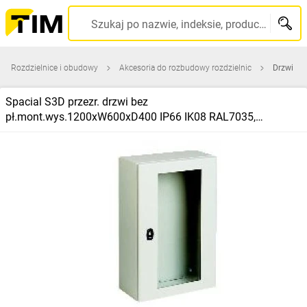
Szukaj po nazwie, indeksie, producencie, kodzie kreskowym...
Rozdzielnice i obudowy
Akcesoria do rozbudowy rozdzielnic
Drzwi
Spacial S3D przezr. drzwi bez
pł.mont.wys.1200xW600xD400 IP66 IK08 RAL7035,
NSYS3D12640T