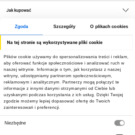
Jak kupować
Zgoda
Szczegóły
O plikach cookies
O firmie
Na tej stronie są wykorzystywane pliki cookie
Dla kupujących
Plików cookie używamy do spersonalizowania treści i reklam,
aby oferować funkcje społecznościowe i analizować ruch w
Informacje
naszej witrynie. Informacje o tym, jak korzystasz z naszej
witryny, udostępniamy partnerom społecznościowym,
reklamowym i analitycznym. Partnerzy mogą połączyć te
Pobierz naszą aplikację mobilną:
informacje z innymi danymi otrzymanymi od Ciebie lub
uzyskanymi podczas korzystania z ich usług. Dzięki Twojej
zgodzie możemy lepiej dopasować ofertę do Twoich
zainteresowań i preferencji.
Wybór
Niezbędne
zgody