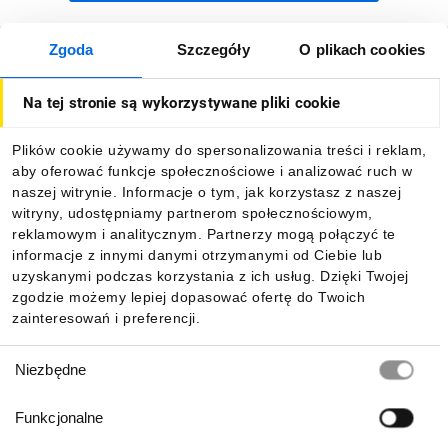
Zgoda
Szczegóły
O plikach cookies
Jak kupować
Na tej stronie są wykorzystywane pliki cookie
O firmie
Plików cookie używamy do spersonalizowania treści i reklam,
aby oferować funkcje społecznościowe i analizować ruch w
Dla kupujących
naszej witrynie. Informacje o tym, jak korzystasz z naszej
witryny, udostępniamy partnerom społecznościowym,
reklamowym i analitycznym. Partnerzy mogą połączyć te
Informacje
informacje z innymi danymi otrzymanymi od Ciebie lub
uzyskanymi podczas korzystania z ich usług. Dzięki Twojej
zgodzie możemy lepiej dopasować ofertę do Twoich
zainteresowań i preferencji.
Pobierz naszą aplikację mobilną:
Wybór
Niezbędne
zgody
Funkcjonalne