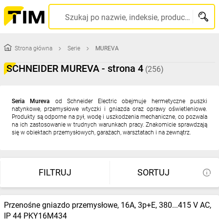
Szukaj po nazwie, indeksie, producencie, kodzie kreskowym...
Strona główna
Serie
MUREVA
SCHNEIDER MUREVA - strona 4
(256)
Seria Mureva
od Schneider Electric obejmuje hermetyczne puszki
natynkowe, przemysłowe wtyczki i gniazda oraz oprawy oświetleniowe.
Produkty są odporne na pył, wodę i uszkodzenia mechaniczne, co pozwala
na ich zastosowanie w trudnych warunkach pracy. Znakomicie sprawdzają
się w obiektach przemysłowych, garażach, warsztatach i na zewnątrz.
FILTRUJ
SORTUJ
Przenośne gniazdo przemysłowe, 16A, 3p+E, 380...415 V AC,
IP 44 PKY16M434