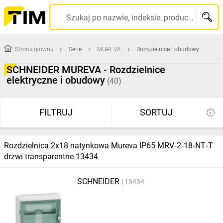
Szukaj po nazwie, indeksie, producencie, kodzie kreskowym...
Strona główna
Serie
MUREVA
Rozdzielnice i obudowy
SCHNEIDER MUREVA - Rozdzielnice
elektryczne i obudowy
(40)
FILTRUJ
SORTUJ
Rozdzielnica 2x18 natynkowa Mureva IP65 MRV‑2‑18‑NT‑T
drzwi transparentne 13434
SCHNEIDER
13434