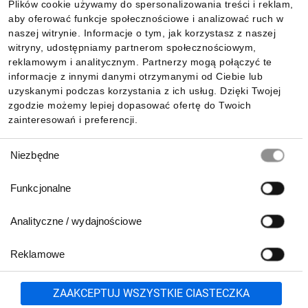
Plików cookie używamy do spersonalizowania treści i reklam,
aby oferować funkcje społecznościowe i analizować ruch w
Dla kupujących
naszej witrynie. Informacje o tym, jak korzystasz z naszej
witryny, udostępniamy partnerom społecznościowym,
reklamowym i analitycznym. Partnerzy mogą połączyć te
Informacje
informacje z innymi danymi otrzymanymi od Ciebie lub
uzyskanymi podczas korzystania z ich usług. Dzięki Twojej
zgodzie możemy lepiej dopasować ofertę do Twoich
zainteresowań i preferencji.
Pobierz naszą aplikację mobilną:
Wybór
Niezbędne
zgody
Funkcjonalne
Analityczne / wydajnościowe
Reklamowe
Zgłoś
ZAAKCEPTUJ WSZYSTKIE CIASTECZKA