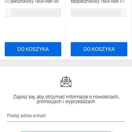
bezpiecznikowy 160A RBK 00
bezpiecznikowy 160A RBK 00
/zaciski mostkowe 4-50mm2/
M /zaciski śrubowe do
145,79 zł
brutto
145,79 zł
brutto
63-823333-111
70mm2/ 63-823333-121
DO KOSZYKA
DO KOSZYKA
Zapisz się, aby otrzymać informacje o nowościach,
promocjach i wyprzedażach
Podaj adres e-mail