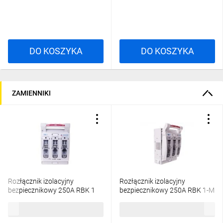
DO KOSZYKA
DO KOSZYKA
ZAMIENNIKI
Rozłącznik izolacyjny
Rozłącznik izolacyjny
bezpiecznikowy 250A RBK 1
bezpiecznikowy 250A RBK 1-M
/zaciski mostkowe 50-
/zaciski śrubowe do 120mm2/
621,72 zł
brutto
621,72 zł
brutto
185mm2/ 63-811779-011
63-811779-021