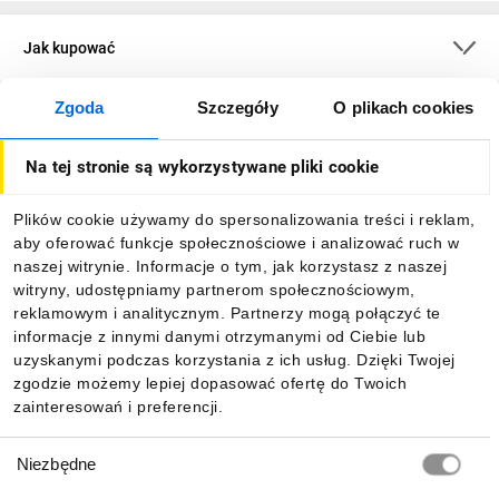
Jak kupować
Zgoda
Szczegóły
O plikach cookies
O firmie
Na tej stronie są wykorzystywane pliki cookie
Dla kupujących
Plików cookie używamy do spersonalizowania treści i reklam,
aby oferować funkcje społecznościowe i analizować ruch w
Informacje
naszej witrynie. Informacje o tym, jak korzystasz z naszej
witryny, udostępniamy partnerom społecznościowym,
reklamowym i analitycznym. Partnerzy mogą połączyć te
Pobierz naszą aplikację mobilną:
informacje z innymi danymi otrzymanymi od Ciebie lub
uzyskanymi podczas korzystania z ich usług. Dzięki Twojej
zgodzie możemy lepiej dopasować ofertę do Twoich
zainteresowań i preferencji.
Wybór
Niezbędne
zgody