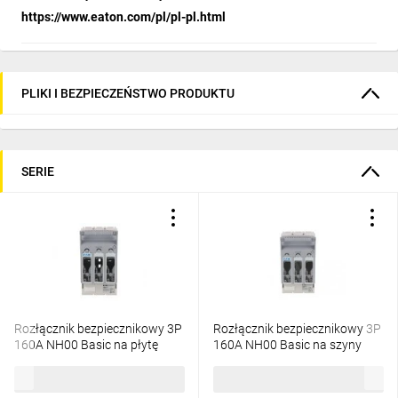
https://www.eaton.com/pl/pl-pl.html
PLIKI I BEZPIECZEŃSTWO PRODUKTU
SERIE
Rozłącznik bezpiecznikowy 3P
Rozłącznik bezpiecznikowy 3P
160A NH00 Basic na płytę
160A NH00 Basic na szyny
monażową XNH00-A160
zbiorcze XNH00-S160 183033
532,06 zł
brutto
725,64 zł
brutto
183025