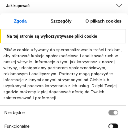
Jak kupować
Zgoda
Szczegóły
O plikach cookies
O firmie
Na tej stronie są wykorzystywane pliki cookie
Dla kupujących
Plików cookie używamy do spersonalizowania treści i reklam,
aby oferować funkcje społecznościowe i analizować ruch w
Informacje
naszej witrynie. Informacje o tym, jak korzystasz z naszej
witryny, udostępniamy partnerom społecznościowym,
reklamowym i analitycznym. Partnerzy mogą połączyć te
Pobierz naszą aplikację mobilną:
informacje z innymi danymi otrzymanymi od Ciebie lub
uzyskanymi podczas korzystania z ich usług. Dzięki Twojej
zgodzie możemy lepiej dopasować ofertę do Twoich
zainteresowań i preferencji.
Wybór
Niezbędne
zgody
Funkcjonalne