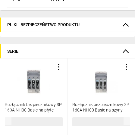
PLIKI I BEZPIECZEŃSTWO PRODUKTU
SERIE
Rozłącznik bezpiecznikowy 3P
Rozłącznik bezpiecznikowy 3P
160A NH00 Basic na płytę
160A NH00 Basic na szyny
monażową XNH00-A160
zbiorcze XNH00-S160 183033
532,06 zł
brutto
725,64 zł
brutto
183025