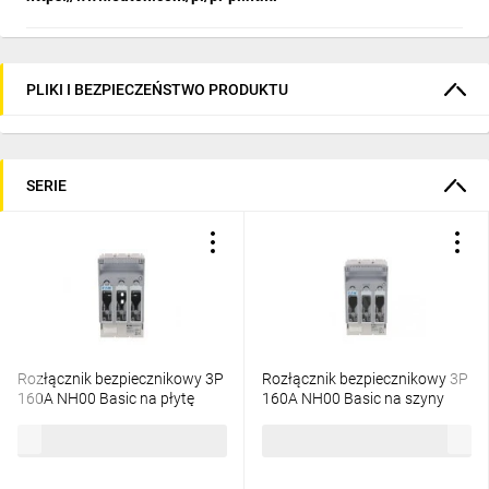
PLIKI I BEZPIECZEŃSTWO PRODUKTU
SERIE
Rozłącznik bezpiecznikowy 3P
Rozłącznik bezpiecznikowy 3P
160A NH00 Basic na płytę
160A NH00 Basic na szyny
monażową XNH00-A160
zbiorcze XNH00-S160 183033
532,06 zł
brutto
725,64 zł
brutto
183025