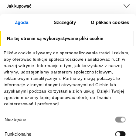
Jak kupować
Zgoda
Szczegóły
O plikach cookies
O firmie
Na tej stronie są wykorzystywane pliki cookie
Dla kupujących
Plików cookie używamy do spersonalizowania treści i reklam,
aby oferować funkcje społecznościowe i analizować ruch w
Informacje
naszej witrynie. Informacje o tym, jak korzystasz z naszej
witryny, udostępniamy partnerom społecznościowym,
reklamowym i analitycznym. Partnerzy mogą połączyć te
Pobierz naszą aplikację mobilną:
informacje z innymi danymi otrzymanymi od Ciebie lub
uzyskanymi podczas korzystania z ich usług. Dzięki Twojej
zgodzie możemy lepiej dopasować ofertę do Twoich
zainteresowań i preferencji.
Wybór
Niezbędne
zgody
Funkcjonalne