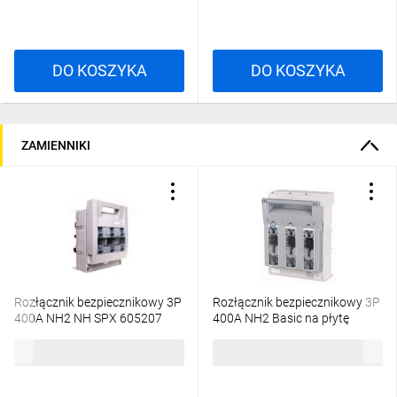
DO KOSZYKA
DO KOSZYKA
ZAMIENNIKI
Rozłącznik bezpiecznikowy 3P
Rozłącznik bezpiecznikowy 3P
400A NH2 NH SPX 605207
400A NH2 Basic na płytę
monażową XNH2-A400
3869,11 zł
brutto
2786,87 zł
brutto
183057