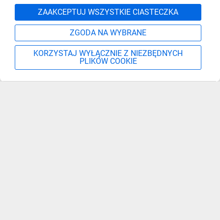
Zgłoś
ZAAKCEPTUJ WSZYSTKIE CIASTECZKA
ZGODA NA WYBRANE
KORZYSTAJ WYŁĄCZNIE Z NIEZBĘDNYCH
PLIKÓW COOKIE
Szukaj
Moje konto
Start
Więcej
Zapisz się, aby otrzymać informacje o nowościach,
promocjach i wyprzedażach
Podaj adres e-mail