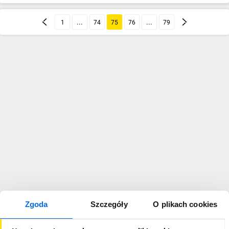
1
74
75
76
79
Zgoda
Szczegóły
O plikach cookies