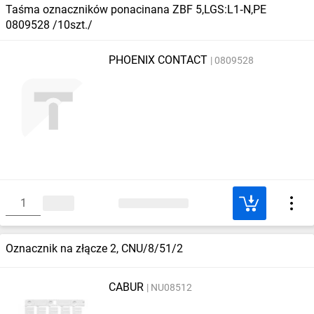
Taśma oznaczników ponacinana ZBF 5,LGS:L1‑N,PE
0809528 /10szt./
PHOENIX CONTACT
0809528
Oznacznik na złącze 2, CNU/8/51/2
CABUR
NU08512