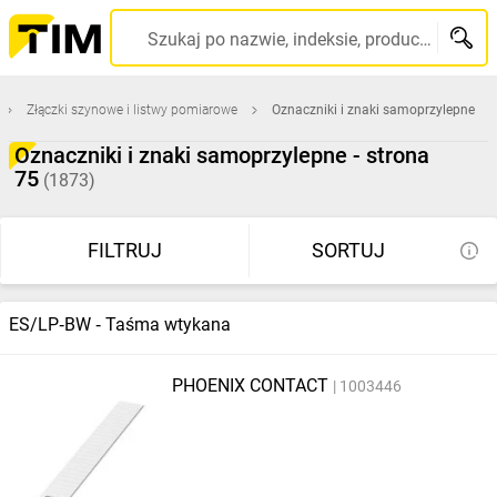
Szukaj po nazwie, indeksie, producencie, kodzie kreskowym...
Złączki szynowe i listwy pomiarowe
Oznaczniki i znaki samoprzylepne
Oznaczniki i znaki samoprzylepne - strona
75
(1873)
FILTRUJ
SORTUJ
ES/LP‑BW ‑ Taśma wtykana
PHOENIX CONTACT
1003446