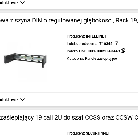
oduktowe
wa z szyna DIN o regulowanej głębokości, Rack 19
Producent:
INTELLINET
Indeks producenta:
716345
Indeks TIM:
0001-00020-68449
Kategoria:
Panele zaślepiające
oduktowe
 zaślepiający 19 cali 2U do szaf CCSS oraz CCSW
Producent:
SECURITYNET