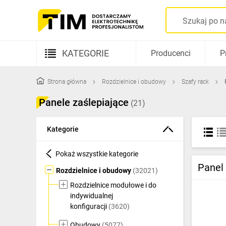
KATEGORIE
Producenci
P
Aparatura elektryczna
Strona główna
Rozdzielnice i obudowy
Szafy rack
Kable i przewody
Panele zaślepiające
(21)
Rozdzielnice i obudowy
Kategorie
Elementy prowadzenia kabli
Pokaż wszystkie kategorie
Fotowoltaika
Panel
Rozdzielnice i obudowy
(32021)
Gniazda i łączniki
Rozdzielnice modułowe i do
indywidualnej
Źródła światła
konfiguracji
(3620)
Oprawy oświetleniowe
Obudowy
(5077)