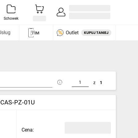
Zaloguj się / Załóż konto
i odkryj
Schowek
Usług
z
1
 CCAS‑PZ‑01U
Cena: