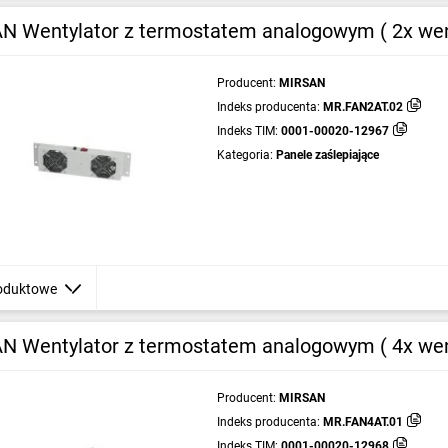
N Wentylator z termostatem analogowym ( 2x went
Producent:
MIRSAN
Indeks producenta:
MR.FAN2AT.02
Indeks TIM:
0001-00020-12967
Kategoria:
Panele zaślepiające
oduktowe
N Wentylator z termostatem analogowym ( 4x went
Producent:
MIRSAN
Indeks producenta:
MR.FAN4AT.01
Indeks TIM:
0001-00020-12968