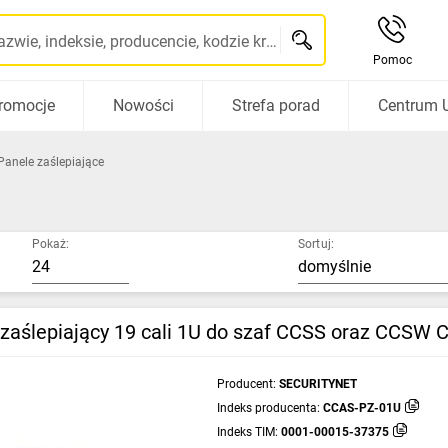
Szukaj po nazwie, indeksie, producencie, kodzie kreskowym...
Pomoc
romocje
Nowości
Strefa porad
Centrum 
Panele zaślepiające
Pokaż:
Sortuj:
 zaślepiający 19 cali 1U do szaf CCSS oraz CCSW
Producent:
SECURITYNET
Indeks producenta:
CCAS-PZ-01U
Indeks TIM:
0001-00015-37375