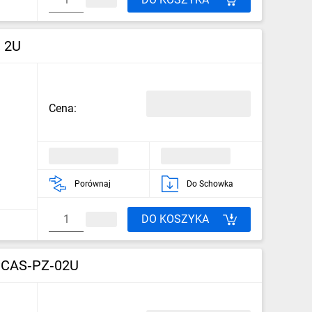
, 2U
Cena:
Porównaj
Do Schowka
DO KOSZYKA
 CCAS‑PZ‑02U