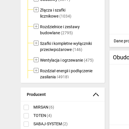
Ochrona odgromowa
Złącza i szafki
licznikowe
(1034)
Pompy ciepła
Rozdzielnice i zestawy
Osprzęt łączeniowy
budowlane
(2795)
Dane pr
Ogrzewanie
Szafki i kompletne wyłączniki
przeciwpożarowe
(146)
Elektronarzędzia i mierniki
Obudo
Wentylacja i ogrzewanie
(475)
Domofony i dzwonki
Rozdział energii i podłączenie
Alarmy, monitoring, komunikacja
zasilania
(4918)
Napędy elektryczne
Złączki szynowe i listwy
pomiarowe
(5121)
Producent
Pneumatyka
Akcesoria do rozbudowy
MIRSAN
(6)
Dom i ogród
rozdzielnic
(7793)
TOTEN
(4)
Szynoprzewody
(190)
Klimatyzacja
SABAJ-SYSTEM
(2)