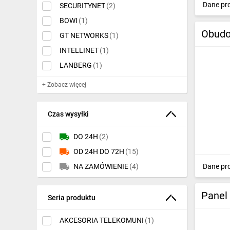
Dane pr
Szafy rack
(852)
SECURITYNET
(2)
IT, GSM
BOWI
Wsporniki
(1)
(21)
Odzież ochronna i BHP
Obudo
GT NETWORKS
(1)
Organizery
(80)
Inne
INTELLINET
(1)
Panele krosownicze
(394)
LANBERG
(1)
Budowa i Remont
Półki
(198)
+ Zobacz więcej
Elektronika
Wentylacja
(85)
Smart home
Czas wysyłki
Panele światłowodowe
(49)
Elektromobilność
DO 24H
(2)
Panele zasilające
(4)
Energetyka wiatrowa
OD 24H DO 72H
(15)
Panele zaślepiające
(21)
Dane pr
NA ZAMÓWIENIE
(4)
Telewizja naziemna i satelitarna
Wentylacja i rekuperacja
Panel
Seria produktu
AKCESORIA TELEKOMUNI
(1)