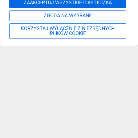
Zgłoś
ZAAKCEPTUJ WSZYSTKIE CIASTECZKA
ZGODA NA WYBRANE
KORZYSTAJ WYŁĄCZNIE Z NIEZBĘDNYCH
PLIKÓW COOKIE
Szukaj
Moje konto
Start
Więcej
Zapisz się, aby otrzymać informacje o nowościach,
promocjach i wyprzedażach
Podaj adres e-mail