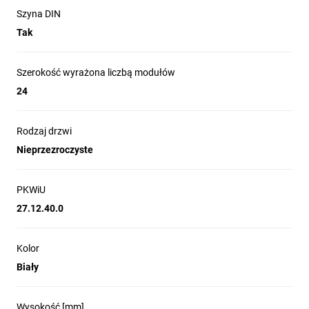
Instalacje natynkowe wymagające stopnia ochrony IP44 i
Szyna DIN
odporności IK07
Tak
Rozwiązania z centralizacją N i PE oraz szybkim
podłączeniem N+PE Quick
Integracja w systemach rozdzielczych CombiLine —
Szerokość wyrażona liczbą modułów
łączenie modułowe w pionie
24
Strefy techniczne, korytarze i pomieszczenia instalacyjne,
gdzie wymagane są stalowe obudowy o zwiększonej
Rodzaj drzwi
wytrzymałości mechanicznej
Nieprzezroczyste
PKWiU
27.12.40.0
Kolor
Biały
Wysokość [mm]