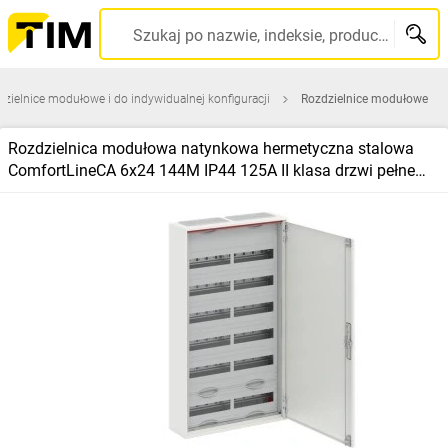
Szukaj po nazwie, indeksie, producencie, kodzie kreskowym...
zielnice modułowe i do indywidualnej konfiguracji
Rozdzielnice modułowe
Rozdzielnica modułowa natynkowa hermetyczna stalowa
ComfortLineCA 6x24 144M IP44 125A II klasa drzwi pełne
N+PE Quick CA26V 2CPX