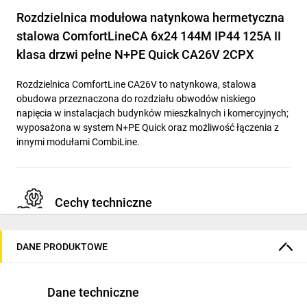
Rozdzielnica modułowa natynkowa hermetyczna
stalowa ComfortLineCA 6x24 144M IP44 125A II
klasa drzwi pełne N+PE Quick CA26V 2CPX
Rozdzielnica ComfortLine CA26V to natynkowa, stalowa
obudowa przeznaczona do rozdziału obwodów niskiego
napięcia w instalacjach budynków mieszkalnych i komercyjnych;
wyposażona w system N+PE Quick oraz możliwość łączenia z
innymi modułami CombiLine.
Cechy techniczne
Model: CA26V, typ natynkowa, obudowa stalowa
DANE PRODUKTOWE
malowana proszkowo, kolor RAL 9016 (biały)
Wymiary: 950 mm (wys.) × 550 mm (szer.) × 160 mm
(głęb.)
Dane techniczne
Pojemność: 144 moduły (6 rzędów × 24 moduły szerokość)