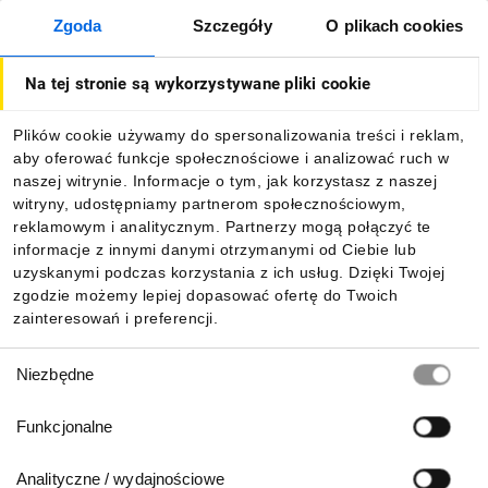
Zgoda
Szczegóły
O plikach cookies
O firmie
Na tej stronie są wykorzystywane pliki cookie
Dla kupujących
Plików cookie używamy do spersonalizowania treści i reklam,
aby oferować funkcje społecznościowe i analizować ruch w
Informacje
naszej witrynie. Informacje o tym, jak korzystasz z naszej
witryny, udostępniamy partnerom społecznościowym,
reklamowym i analitycznym. Partnerzy mogą połączyć te
Pobierz naszą aplikację mobilną:
informacje z innymi danymi otrzymanymi od Ciebie lub
uzyskanymi podczas korzystania z ich usług. Dzięki Twojej
zgodzie możemy lepiej dopasować ofertę do Twoich
zainteresowań i preferencji.
Wybór
Niezbędne
zgody
Funkcjonalne
Analityczne / wydajnościowe