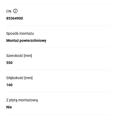
Stopień ochrony: IP44; odporność mechaniczna IK07
CN
Prąd znamionowy: 125 A; klasa ochrony II
85364900
System przewodów ochronnych: N+PE Quick
Drzwi: pełne, nieprzezroczyste
Sposób montażu
Wyposażenie montażowe: szyna DIN wewnątrz; brak płyty
Montaż powierzchniowy
montażowej
Montaż: montaż powierzchniowy; obudowy
Szerokość [mm]
przystosowane do łączenia w pionie (CombiLine); zestaw
do kompensacji nierówności tynku
550
Szerokość wyrażona liczbą modułów: 24
Głębokość [mm]
160
Zastosowanie produktu
Z płytą montażową
Rozdział obwodów w budownictwie mieszkaniowym i
Nie
obiektach użyteczności publicznej