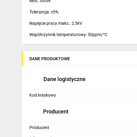
Moc: 300W
IT, GSM
Tolerancja: ±5%
Odzież ochronna i BHP
Napięcie pracy maks.: 2,5kV
Inne
Współczynnik temperaturowy: 50ppm/°C
Budowa i Remont
Moc bez dodatkowego radiatora: 75W
Elektronika
DANE PRODUKTOWE
Smart home
Elektromobilność
Dane logistyczne
Telewizja naziemna i satelitarna
Kod kreskowy
Wentylacja i rekuperacja
Producent
Producent