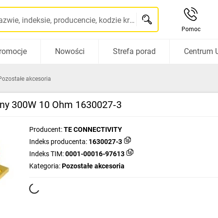
Szukaj po nazwie, indeksie, producencie, kodzie kreskowym...
Pomoc
romocje
Nowości
Strefa porad
Centrum 
Pozostałe akcesoria
cany 300W 10 Ohm 1630027‑3
Producent:
TE CONNECTIVITY
Indeks producenta:
1630027-3
Indeks TIM:
0001-00016-97613
Kategoria:
Pozostałe akcesoria