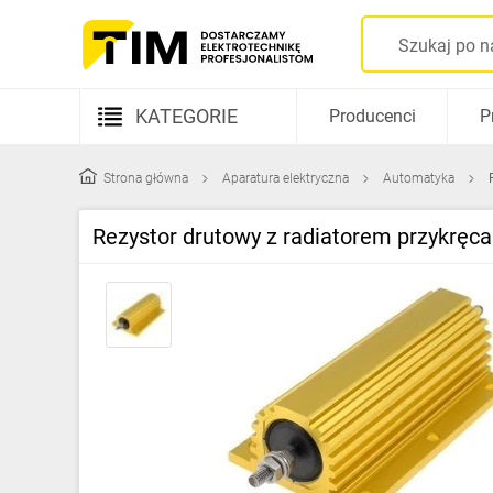
KATEGORIE
Producenci
P
Aparatura elektryczna
Strona główna
Aparatura elektryczna
Automatyka
Kable i przewody
Rezystor drutowy z radiatorem przykrę
Rozdzielnice i obudowy
Elementy prowadzenia kabli
Fotowoltaika
Gniazda i łączniki
Źródła światła
Oprawy oświetleniowe