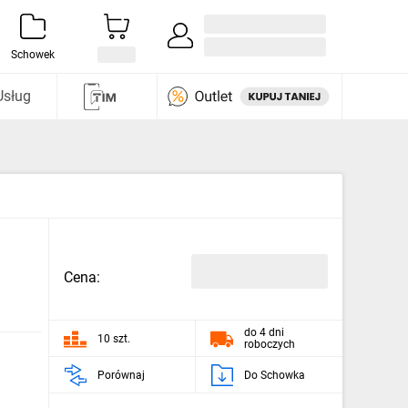
Zaloguj się / Załóż konto
i odkryj
Schowek
Usług
Cena:
do 4 dni
10 szt.
roboczych
Porównaj
Do Schowka