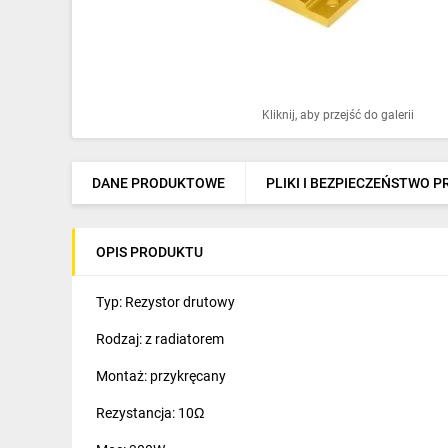
Ochrona odgromowa
Pompy ciepła
Osprzęt łączeniowy
Kliknij, aby przejść do galerii
Ogrzewanie
Elektronarzędzia i mierniki
DANE PRODUKTOWE
PLIKI I BEZPIECZEŃSTWO 
Domofony i dzwonki
OPIS PRODUKTU
Alarmy, monitoring, komunikacja
Napędy elektryczne
Typ: Rezystor drutowy
Rodzaj: z radiatorem
Pneumatyka
Montaż: przykręcany
Dom i ogród
Rezystancja: 10Ω
Klimatyzacja