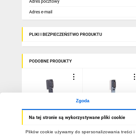
Adres pocztowy
Adres e-mail
PLIKI I BEZPIECZEŃSTWO PRODUKTU
PODOBNE PRODUKTY
Zgoda
Podstawka dla modułów
Podstawka dla modułów
Na tej stronie są wykorzystywane pliki cookie
rozszerzeń SIMATIC ET
rozszerzeń SIMATIC ET
200SP BU15- P16+A0+2B,
200SP BU15-P16+A0+2D,
TYP A0, zacisk PUSH-IN
TYP A0, zacisk PUSH-IN,
81,72 zł
brutto
143,01 zł
brutto
Plików cookie używamy do spersonalizowania treści i 