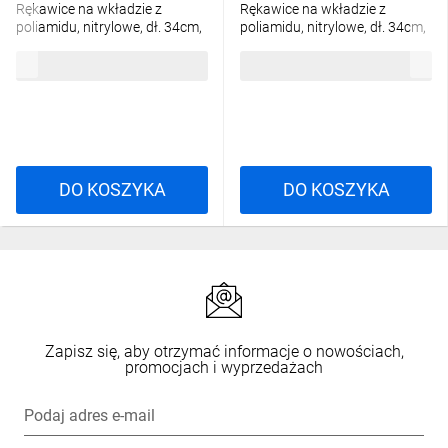
Rękawice na wkładzie z
Rękawice na wkładzie z
poliamidu, nitrylowe, dł. 34cm,
poliamidu, nitrylowe, dł. 34cm,
kolor Zielony, rozmiar: 10,
kolor Zielony, rozmiar: 09,
67,00 zł
brutto
67,00 zł
brutto
VV835CUTVE10
VV835CUTVE09
DO KOSZYKA
DO KOSZYKA
Zapisz się, aby otrzymać informacje o nowościach,
promocjach i wyprzedażach
Podaj adres e-mail