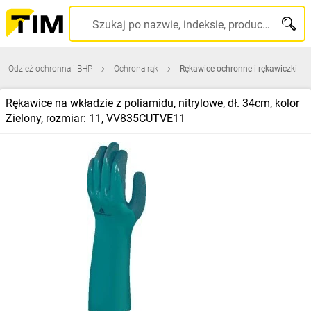
Szukaj po nazwie, indeksie, producencie, kodzie kreskowym...
Odzież ochronna i BHP
Ochrona rąk
Rękawice ochronne i rękawiczki
Rękawice na wkładzie z poliamidu, nitrylowe, dł. 34cm, kolor
Zielony, rozmiar: 11, VV835CUTVE11