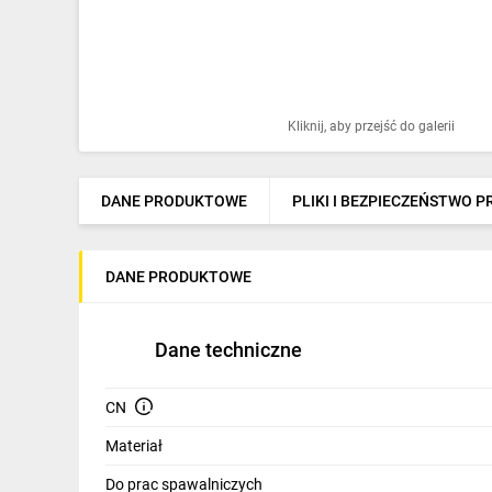
Ochrona odgromowa
Pompy ciepła
Osprzęt łączeniowy
Kliknij, aby przejść do galerii
Ogrzewanie
Elektronarzędzia i mierniki
DANE PRODUKTOWE
PLIKI I BEZPIECZEŃSTWO 
Domofony i dzwonki
DANE PRODUKTOWE
Alarmy, monitoring, komunikacja
Napędy elektryczne
Dane techniczne
Pneumatyka
CN
Dom i ogród
Materiał
Klimatyzacja
Do prac spawalniczych