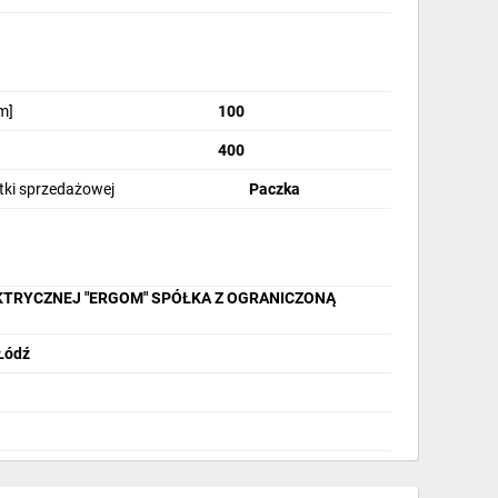
m]
100
400
stki sprzedażowej
Paczka
KTRYCZNEJ "ERGOM" SPÓŁKA Z OGRANICZONĄ
 Łódź