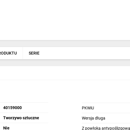
PRODUKTU
SERIE
40159000
PKWiU
Tworzywo sztuczne
Wersja długa
Nie
Z powłoką antypoślizgow