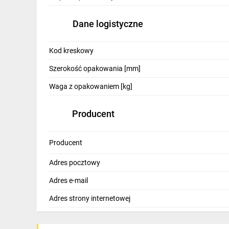
IT, GSM
Dane logistyczne
Odzież ochronna i BHP
Inne
Kod kreskowy
Budowa i Remont
Szerokość opakowania [mm]
Waga z opakowaniem [kg]
Elektronika
Smart home
Producent
Elektromobilność
Producent
Telewizja naziemna i satelitarna
Adres pocztowy
Wentylacja i rekuperacja
Adres e-mail
Adres strony internetowej