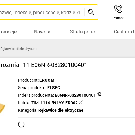
Szukaj po nazwie, indeksie, producencie, kodzie kreskowym...
Pomoc
romocje
Nowości
Strefa porad
Centrum 
Rękawice dielektryczne
V rozmiar 11 E06NR‑03280100401
Producent:
ERGOM
Seria produktu:
ELSEC
Indeks producenta:
E06NR-03280100401
Indeks TIM:
1114-591YY-ER002
Kategoria:
Rękawice dielektryczne