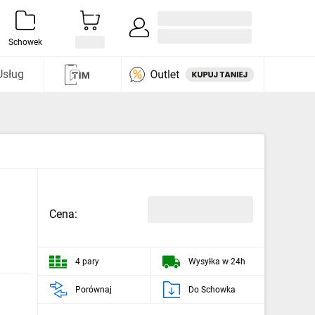
Zaloguj się / Załóż konto
i odkryj
Schowek
Usług
Cena:
4 pary
Wysyłka w 24h
Porównaj
Do Schowka