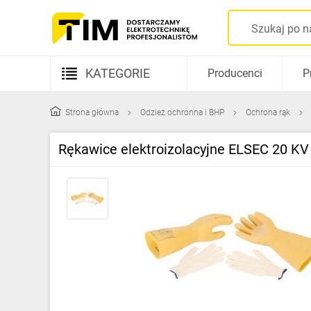
KATEGORIE
Producenci
P
Aparatura elektryczna
Strona główna
Odzież ochronna i BHP
Ochrona rąk
Kable i przewody
Rękawice elektroizolacyjne ELSEC 20 K
Rozdzielnice i obudowy
Elementy prowadzenia kabli
Fotowoltaika
Gniazda i łączniki
Źródła światła
Oprawy oświetleniowe