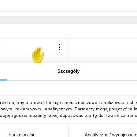
Szczegóły
e
Rękawice elektroizolacyjne
ELSEC 5KV rozmiar 11
E06NR-03280100201
218,42 zł
brutto
reklam, aby oferować funkcje społecznościowe i analizować ruch w 
iowym, reklamowym i analitycznym. Partnerzy mogą połączyć te i
Twojej zgodzie możemy lepiej dopasować ofertę do Twoich zaintere
Funkcjonalne
Analityczne / wydajności