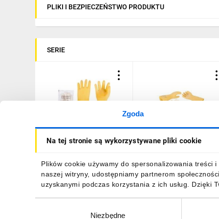
PLIKI I BEZPIECZEŃSTWO PRODUKTU
SERIE
Zgoda
Rękawice elektroizolacyjne
Rękawice elektroizolacyjn
Na tej stronie są wykorzystywane pliki cookie
ELSEC 2,5 KV rozmiar 11
ELSEC 20 KV rozmiar 11
E06NR-03280100101
E06NR-03280100401
182,52 zł
brutto
430,40 zł
brutto
Plików cookie używamy do spersonalizowania treści i 
naszej witryny, udostępniamy partnerom społecznośc
uzyskanymi podczas korzystania z ich usług. Dzięki 
Wybór
Niezbędne
zgody