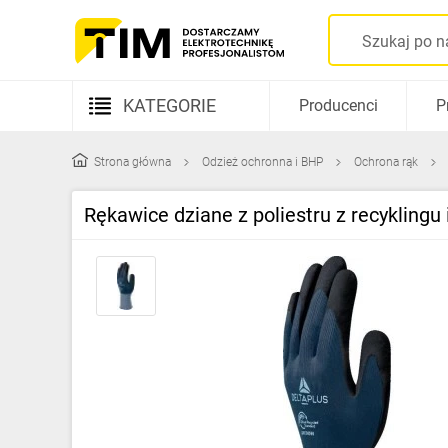
KATEGORIE
Producenci
P
Aparatura elektryczna
Strona główna
Odzież ochronna i BHP
Ochrona rąk
Kable i przewody
Rękawice dziane z poliestru z recyklingu
Rozdzielnice i obudowy
Elementy prowadzenia kabli
Fotowoltaika
Gniazda i łączniki
Źródła światła
Oprawy oświetleniowe