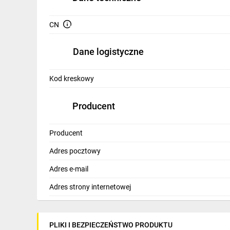
IT, GSM
CN
Odzież ochronna i BHP
Inne
Dane logistyczne
Budowa i Remont
Kod kreskowy
Elektronika
Producent
Smart home
Elektromobilność
Producent
Adres pocztowy
Telewizja naziemna i satelitarna
Adres e-mail
Wentylacja i rekuperacja
Adres strony internetowej
PLIKI I BEZPIECZEŃSTWO PRODUKTU