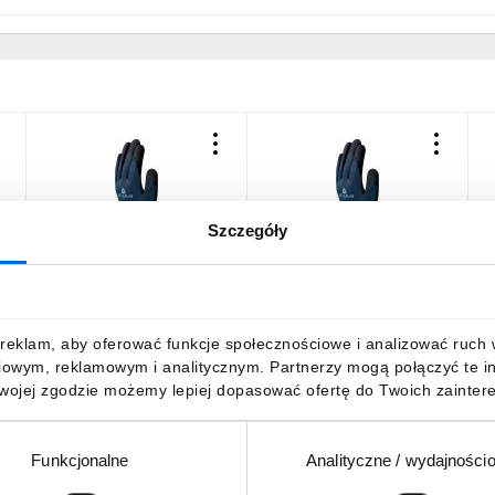
Szczegóły
Rękawice dziane z
Rękawice dziane z
R
poliestru z recyklingu i
poliestru z recyklingu i
p
spandexu, ścieg 15, kolor
spandexu, ścieg 15, kolor
s
:
Niebiesko-Czarny, rozmiar:
Niebiesko-Czarny, rozmiar:
N
12,78 zł
brutto
12,78 zł
brutto
1
reklam, aby oferować funkcje społecznościowe i analizować ruch w 
8, VE723GREEN08
9, VE723GREEN09
1
iowym, reklamowym i analitycznym. Partnerzy mogą połączyć te i
Twojej zgodzie możemy lepiej dopasować ofertę do Twoich zaintere
Funkcjonalne
Analityczne / wydajności
DO KOSZYKA
DO KOSZYKA