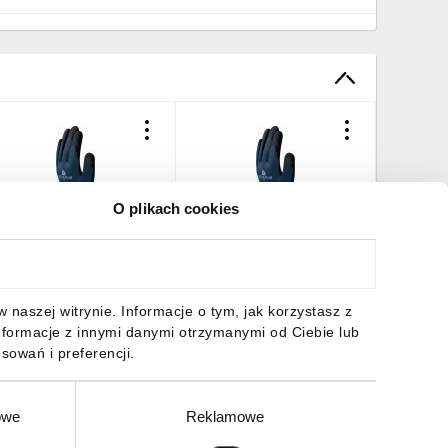
O plikach cookies
ękawice dziane z
Rękawice dziane z
oliestru z recyklingu i
poliestru z recyklingu i
pandexu, ścieg 15, kolor
spandexu, ścieg 15, kolor
iebiesko-Czarny, rozmiar:
Niebiesko-Czarny, rozmiar:
2,78 zł
brutto
12,78 zł
brutto
naszej witrynie. Informacje o tym, jak korzystasz z
0, VE723GREEN10
11, VE723GREEN11
nformacje z innymi danymi otrzymanymi od Ciebie lub
sowań i preferencji.
owe
Reklamowe
DO KOSZYKA
DO KOSZYKA