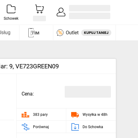
Zaloguj się / Załóż konto
i odkryj
Schowek
Usług
zmiar: 9, VE723GREEN09
Cena:
383 pary
Wysyłka w 48h
Porównaj
Do Schowka