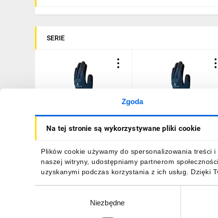
SERIE
Zgoda
Rękawice dziane z
Rękawice dziane z
Na tej stronie są wykorzystywane pliki cookie
poliestru z recyklingu i
poliestru z recyklingu i
spandexu, ścieg 15, kolor
spandexu, ścieg 15, kolor
Niebiesko-Czarny, rozmiar:
Niebiesko-Czarny, rozmiar
12,78 zł
brutto
12,78 zł
brutto
Plików cookie używamy do spersonalizowania treści i 
6, VE723GREEN06
7, VE723GREEN07
naszej witryny, udostępniamy partnerom społecznośc
uzyskanymi podczas korzystania z ich usług. Dzięki 
Wybór
Niezbędne
zgody
DO KOSZYKA
DO KOSZYKA