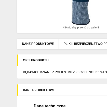
Ochrona odgromowa
Pompy ciepła
Osprzęt łączeniowy
Kliknij, aby przejść do galerii
Ogrzewanie
Elektronarzędzia i mierniki
DANE PRODUKTOWE
PLIKI I BEZPIECZEŃSTWO 
Domofony i dzwonki
OPIS PRODUKTU
Alarmy, monitoring, komunikacja
Napędy elektryczne
RĘKAWICE DZIANE Z POLIESTRU Z RECYKLINGU 51% I
Pneumatyka
DANE PRODUKTOWE
Dom i ogród
Klimatyzacja
Dane techniczne