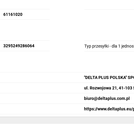
61161020
3295249286064
Typ przesyłki - dla 1 jedno
"DELTA PLUS POLSKA" S
ul. Rozwojowa 21, 41-103
biuro@deltaplus.com.pl
https://www.deltaplus.eu/