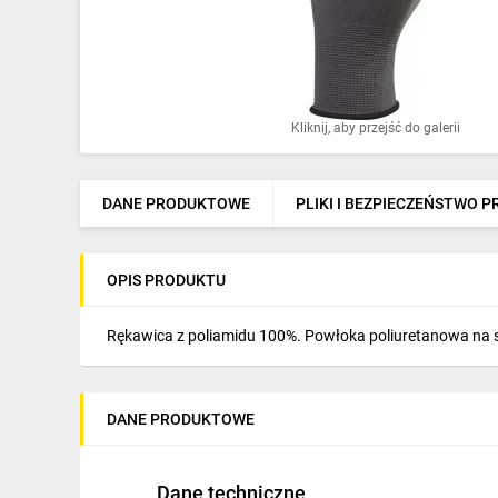
Ochrona odgromowa
Pompy ciepła
Osprzęt łączeniowy
Kliknij, aby przejść do galerii
Ogrzewanie
Elektronarzędzia i mierniki
DANE PRODUKTOWE
PLIKI I BEZPIECZEŃSTWO 
Domofony i dzwonki
OPIS PRODUKTU
Alarmy, monitoring, komunikacja
Napędy elektryczne
Rękawica z poliamidu 100%. Powłoka poliuretanowa na str
Pneumatyka
DANE PRODUKTOWE
Dom i ogród
Klimatyzacja
Dane techniczne