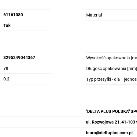
61161080
Materiał
Tak
3295249044367
Wysokość opakowania [m
70
Długość opakowania [mm]
0.2
Typ przesyłki - dla 1 jedno
"DELTA PLUS POLSKA" S
ul. Rozwojowa 21, 41-103
biuro@deltaplus.com.pl