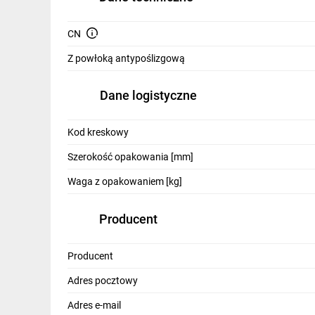
IT, GSM
CN
Odzież ochronna i BHP
Z powłoką antypoślizgową
Inne
Dane logistyczne
Budowa i Remont
Elektronika
Kod kreskowy
Smart home
Szerokość opakowania [mm]
Elektromobilność
Waga z opakowaniem [kg]
Telewizja naziemna i satelitarna
Producent
Wentylacja i rekuperacja
Producent
Adres pocztowy
Adres e-mail