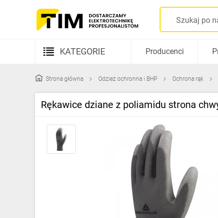
KATEGORIE
Producenci
P
Aparatura elektryczna
Strona główna
Odzież ochronna i BHP
Ochrona rąk
Kable i przewody
Rękawice dziane z poliamidu strona chw
Rozdzielnice i obudowy
Elementy prowadzenia kabli
Fotowoltaika
Gniazda i łączniki
Źródła światła
Oprawy oświetleniowe