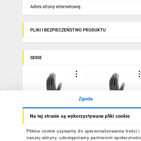
Adres strony internetowej
PLIKI I BEZPIECZEŃSTWO PRODUKTU
SERIE
Zgoda
Rękawice dziane z
Rękawice dziane z
Na tej stronie są wykorzystywane pliki cookie
poliamidu bezszwowe do
poliamidu strona chwytna
prac precyzyjnych szare
palce powlekane
rozmiar 10 VE702GR
poliuretanem ścieg 13
5,26 zł
brutto
5,26 zł
brutto
Plików cookie używamy do spersonalizowania treści i 
VE702GR10
szare rozmiar 9 VE702GR
naszej witryny, udostępniamy partnerom społecznośc