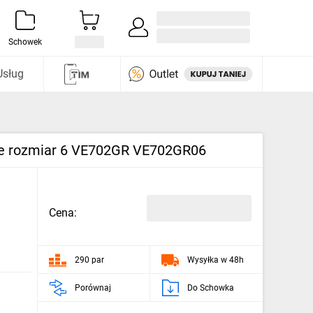
Zaloguj się / Załóż konto
i odkryj
Schowek
Usług
are rozmiar 6 VE702GR VE702GR06
Cena:
290 par
Wysyłka w 48h
Porównaj
Do Schowka