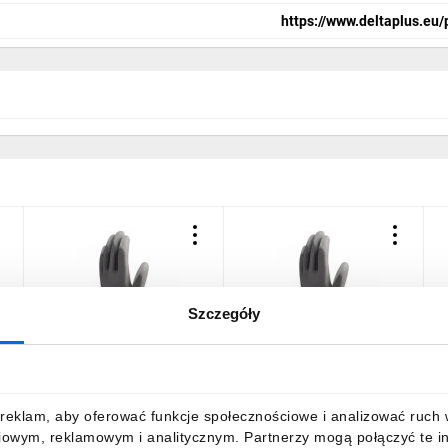
https://www.deltaplus.eu/
Szczegóły
Rękawice dziane z
Rękawice dziane z
 i
poliamidu strona chwytna i
poliamidu strona chwytna i
palce powlekane
palce powlekane
poliuretanem ścieg 13
poliuretanem ścieg 13
5,26 zł
brutto
5,26 zł
brutto
reklam, aby oferować funkcje społecznościowe i analizować ruch w 
szare rozmiar 6 VE702GR
szare rozmiar 7 VE702GR
iowym, reklamowym i analitycznym. Partnerzy mogą połączyć te i