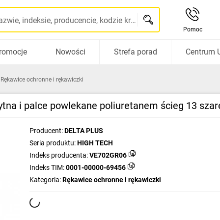
Szukaj po nazwie, indeksie, producencie, kodzie kreskowym...
Pomoc
romocje
Nowości
Strefa porad
Centrum 
Rękawice ochronne i rękawiczki
ytna i palce powlekane poliuretanem ścieg 13 sz
Producent:
DELTA PLUS
Seria produktu:
HIGH TECH
Indeks producenta:
VE702GR06
Indeks TIM:
0001-00000-69456
Kategoria:
Rękawice ochronne i rękawiczki