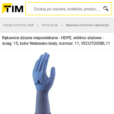
Szukaj po nazwie, indeksie, producencie, kodzie kreskowym...
Odzież ochronna i BHP
Ochrona rąk
Rękawice ochronne i rękawiczki
Rękawice dziane niepowlekane ‑ HDPE, włókno stalowe ‑
ścieg: 15, kolor Niebiesko‑biały, rozmiar: 11, VECUTD00BL11