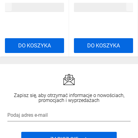
15, kolor Niebiesko-biały,
15, kolor Niebiesko-biały,
35,73 zł
brutto
35,73 zł
brutto
rozmiar: 08, VECUTD00BL08
rozmiar: 11, VECUTD00BL11
DO KOSZYKA
DO KOSZYKA
Zapisz się, aby otrzymać informacje o nowościach,
promocjach i wyprzedażach
Podaj adres e-mail