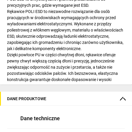
precyzyjnych prac, gdzie wymagane jest ESD.
Rękawice POLI ESD to niezawodne rozwiązanie dla osób
pracujących w środowiskach wymagających ochrony przed
wyładowaniami elektrostatycznymi. Wykonane z przędzy
poliestrowej z włóknem węglowym, materiału o właściwościach
ESD, skutecznie odprowadzają ładunki elektrostatyczne,
zapobiegając ich gromadzeniu i chroniąc zarówno użytkownika,
jak i delikatne komponenty elektroniczne.
Dzięki powłoce PU w części chwytnej dłoni, rękawice oferuje
pewny chwyt większą częścią dłoni i precyzję, jednocześnie
zwiększając odporność na zużycie i przetarcia, a także nie
pozostawiając odcisków palców. Ich bezszwowa, elastyczna
konstrukcja gwarantuje doskonałe dopasowanie i wysoki
komfort noszenia, nie powodując ucisku dłoni.
Rękawice POLI ESD doskonale sprawdzają się w pracach
montażowych, pracach przy czułej elektronice i środowiskach
DANE PRODUKTOWE
wymagających wysokiej czystości, gdzie kontrola statyczna jest
kluczowa.
Ściągacz w nadgarstku zapobiega zsuwaniu się rękawic
Dane techniczne
podczas pracy, zwiększając ich funkcjonalność.
Idealne do montażu półprzewodników, mikroelektroniki,