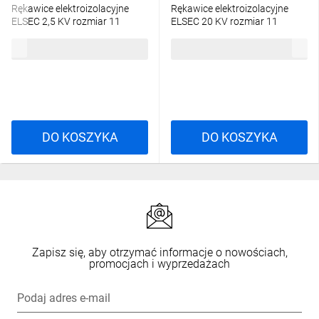
Cat. II
Rękawice elektroizolacyjne
Rękawice elektroizolacyjne
EN 388:2016+A1:2018
ELSEC 2,5 KV rozmiar 11
ELSEC 20 KV rozmiar 11
E06NR-03280100101
E06NR-03280100401
3121X
182,52 zł
brutto
430,40 zł
brutto
EN 16350:2014
DO KOSZYKA
DO KOSZYKA
Zapisz się, aby otrzymać informacje o nowościach,
promocjach i wyprzedażach
Podaj adres e-mail