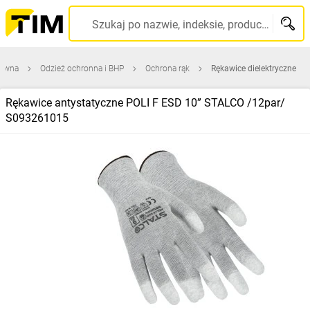
Szukaj po nazwie, indeksie, producencie, kodzie kreskowym...
łówna
Odzież ochronna i BHP
Ochrona rąk
Rękawice dielektryczne
Rękawice antystatyczne POLI F ESD 10” STALCO /12par/
S093261015